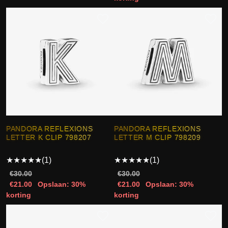
PANDORA REFLEXIONS
PANDORA REFLEXIONS
LETTER K CLIP 798207
LETTER M CLIP 798209
★
★
★
★
★
(1)
★
★
★
★
★
(1)
€30.00
€30.00
€21.00
Opslaan: 30%
€21.00
Opslaan: 30%
korting
korting