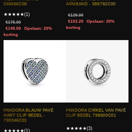
568666C00
ARMBAND - 588782C00
★
★
★
★
★
(1)
€129.00
€103.20
Opslaan: 20%
€175.00
korting
€140.00
Opslaan: 20%
korting
PANDORA BLAUW PAVÉ
PANDORA CIRKEL VAN PAVÉ
HART CLIP BEDEL -
CLIP BEDEL 798600C01
799346C01
★
★
★
★
★
(3)
★
★
★
★
★
(1)