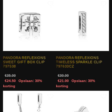
PANDORA REFLEXIONS
PANDORA REFLEXIONS
SWEET GIFT BOX CLIP
TIMELESS SPARKLE CLIP
797538
797633CZ
€35.00
€30.00
€24.50
Opslaan: 30%
€21.00
Opslaan: 30%
korting
korting