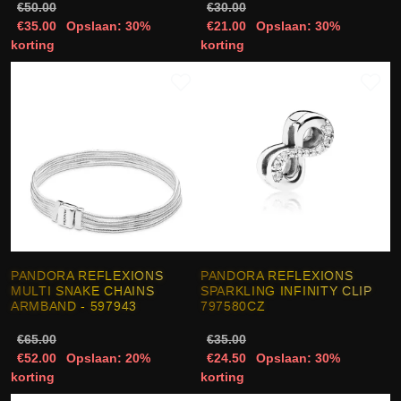
€50.00
€30.00
€35.00
Opslaan: 30%
€21.00
Opslaan: 30%
korting
korting
PANDORA REFLEXIONS
PANDORA REFLEXIONS
MULTI SNAKE CHAINS
SPARKLING INFINITY CLIP
ARMBAND - 597943
797580CZ
€65.00
€35.00
€52.00
Opslaan: 20%
€24.50
Opslaan: 30%
korting
korting