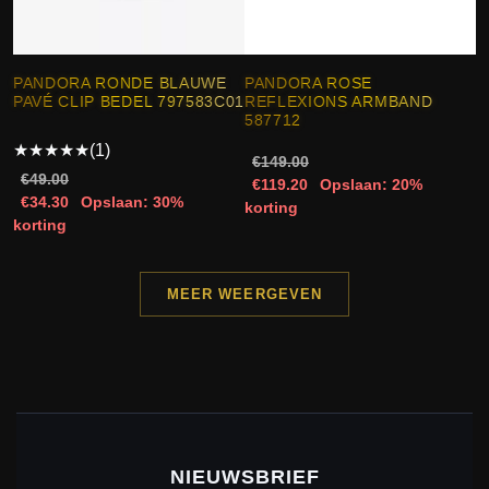
PANDORA RONDE BLAUWE
PANDORA ROSE
PAVÉ CLIP BEDEL 797583C01
REFLEXIONS ARMBAND
587712
★
★
★
★
★
(1)
€149.00
€49.00
€119.20
Opslaan: 20%
€34.30
Opslaan: 30%
korting
korting
MEER WEERGEVEN
NIEUWSBRIEF