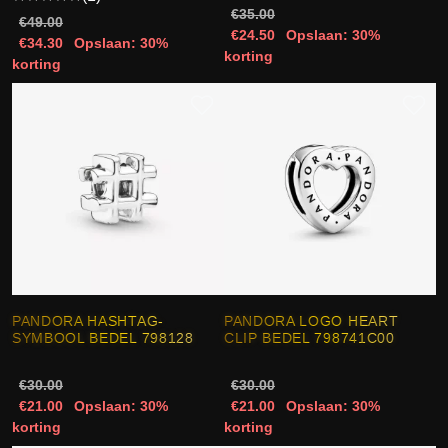
€35.00
€49.00
€24.50
Opslaan: 30%
€34.30
Opslaan: 30%
korting
korting
PANDORA HASHTAG-
PANDORA LOGO HEART
SYMBOOL BEDEL 798128
CLIP BEDEL 798741C00
€30.00
€30.00
€21.00
Opslaan: 30%
€21.00
Opslaan: 30%
korting
korting