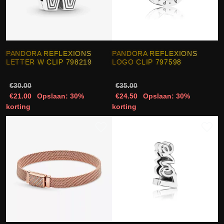
PANDORA REFLEXIONS
PANDORA REFLEXIONS
LETTER W CLIP 798219
LOGO CLIP 797598
€30.00
€35.00
€21.00
Opslaan: 30%
€24.50
Opslaan: 30%
korting
korting