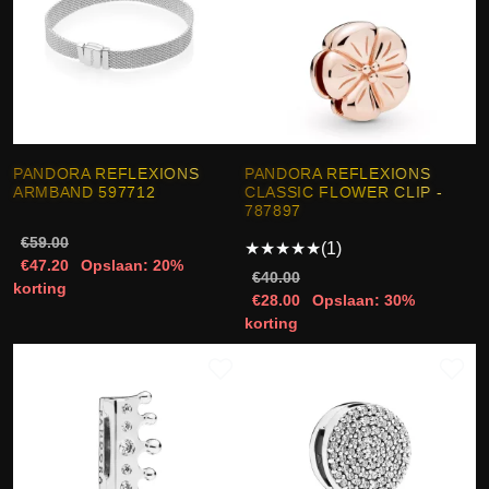
PANDORA REFLEXIONS
PANDORA REFLEXIONS
ARMBAND 597712
CLASSIC FLOWER CLIP -
787897
€59.00
★
★
★
★
★
(1)
€47.20
Opslaan: 20%
€40.00
korting
€28.00
Opslaan: 30%
korting