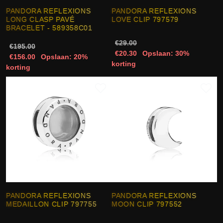
PANDORA REFLEXIONS
PANDORA REFLEXIONS
LONG CLASP PAVÉ
LOVE CLIP 797579
BRACELET - 589358C01
€29.00
€195.00
€20.30
Opslaan: 30%
€156.00
Opslaan: 20%
korting
korting
PANDORA REFLEXIONS
PANDORA REFLEXIONS
MEDAILLON CLIP 797755
MOON CLIP 797552