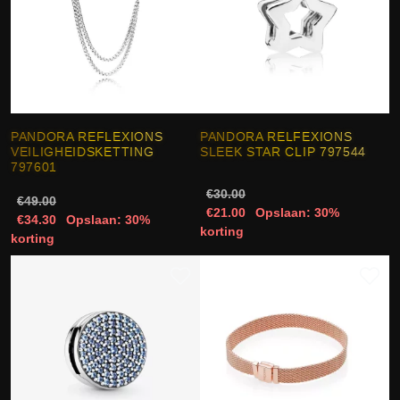
PANDORA REFLEXIONS
PANDORA RELFEXIONS
VEILIGHEIDSKETTING
SLEEK STAR CLIP 797544
797601
€30.00
€49.00
€21.00
Opslaan: 30%
€34.30
Opslaan: 30%
korting
korting