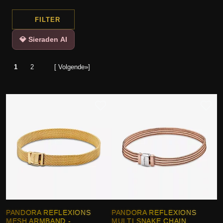
FILTER
💎 Sieraden AI
1
2
[ Volgende»]
PANDORA REFLEXIONS
PANDORA REFLEXIONS
MESH ARMBAND -
MULTI SNAKE CHAIN