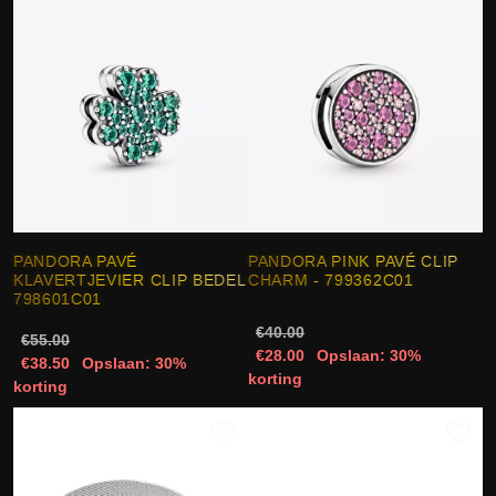
PANDORA PAVÉ
PANDORA PINK PAVÉ CLIP
KLAVERTJEVIER CLIP BEDEL
CHARM - 799362C01
798601C01
€40.00
€55.00
€28.00
Opslaan: 30%
€38.50
Opslaan: 30%
korting
korting