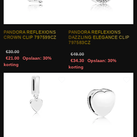
PANDORA REFLEXIONS
PANDORA REFLEXIONS
CROWN CLIP 797599CZ
DAZZLING ELEGANCE CLIP
797583CZ
€30.00
€49.00
€21.00
Opslaan: 30%
€34.30
Opslaan: 30%
korting
korting