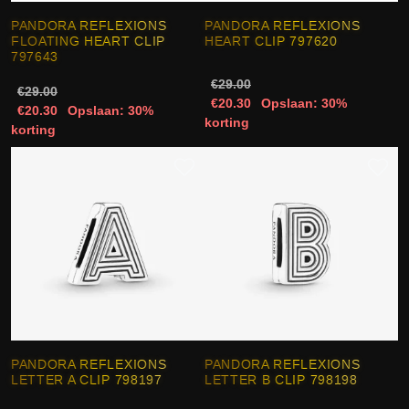
PANDORA REFLEXIONS
PANDORA REFLEXIONS
FLOATING HEART CLIP
HEART CLIP 797620
797643
€29.00
€29.00
€20.30
Opslaan: 30%
€20.30
Opslaan: 30%
korting
korting
PANDORA REFLEXIONS
PANDORA REFLEXIONS
LETTER A CLIP 798197
LETTER B CLIP 798198