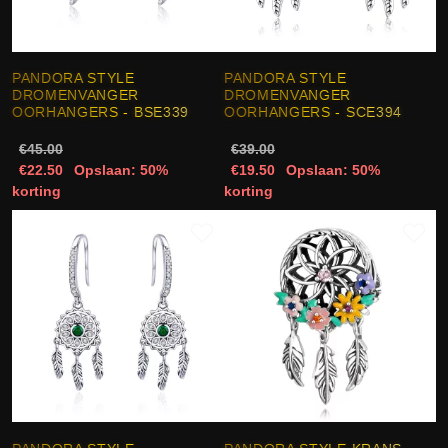
PANDORA STYLE
PANDORA STYLE
DROMENVANGER
DROMENVANGER
OORHANGERS - BSE339
OORHANGERS - SCE394
€45.00
€39.00
€22.50
Opslaan: 50%
€19.50
Opslaan: 50%
korting
korting