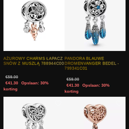
AŻUROWY CHARMS ŁAPACZ
PANDORA BLAUWE
SNÓW Z MUSZLĄ 788944C00
DROMENVANGER BEDEL -
799341C01
€59.00
€59.00
€41.30
Opslaan: 30%
€41.30
Opslaan: 30%
korting
korting