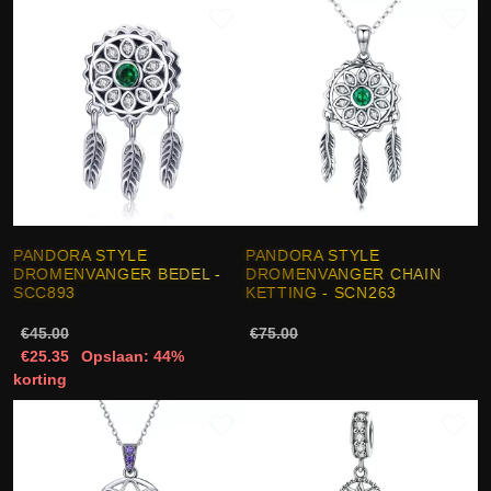
PANDORA STYLE
PANDORA STYLE
DROMENVANGER BEDEL -
DROMENVANGER CHAIN
SCC893
KETTING - SCN263
€45.00
€75.00
€25.35
Opslaan: 44%
korting