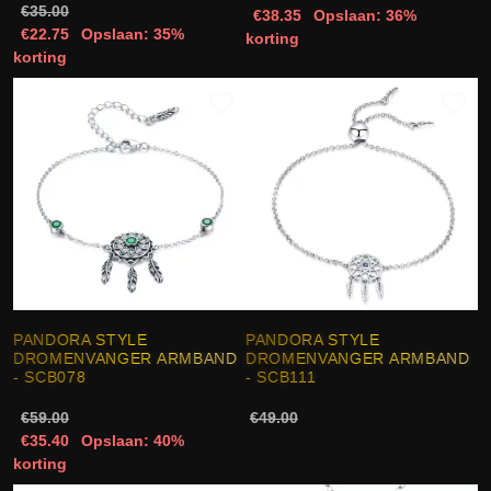
€35.00
€38.35
Opslaan: 36%
€22.75
Opslaan: 35%
korting
korting
PANDORA STYLE
PANDORA STYLE
DROMENVANGER ARMBAND
DROMENVANGER ARMBAND
- SCB078
- SCB111
€59.00
€49.00
€35.40
Opslaan: 40%
korting