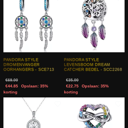
PANDORA STYLE
PANDORA STYLE
DROMENVANGER
LEVENSBOOM DREAM
OORHANGERS - SCE713
CATCHER BEDEL - SCC2268
€69.00
€35.00
€44.85
Opslaan: 35%
€22.75
Opslaan: 35%
korting
korting