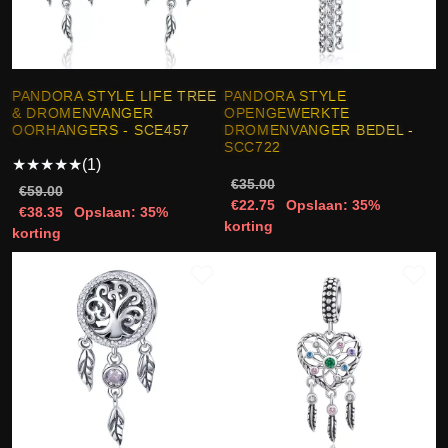
PANDORA STYLE LIFE TREE
PANDORA STYLE
& DROMENVANGER
OPENGEWERKTE
OORHANGERS - SCE457
DROMENVANGER BEDEL -
SCC722
★
★
★
★
★
(1)
€35.00
€59.00
€22.75
Opslaan: 35%
€38.35
Opslaan: 35%
korting
korting