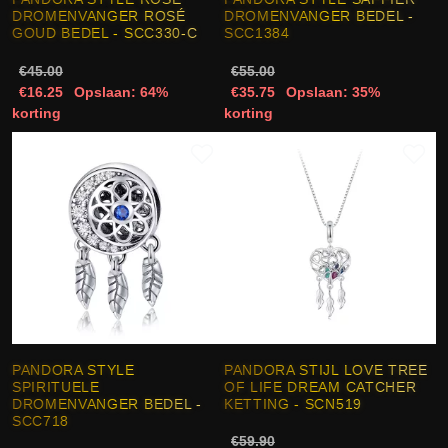
DROMENVANGER ROSÉ
DROMENVANGER BEDEL -
GOUD BEDEL - SCC330-C
SCC1384
€45.00
€55.00
€16.25
Opslaan: 64%
€35.75
Opslaan: 35%
korting
korting
PANDORA STYLE
PANDORA STIJL LOVE TREE
SPIRITUELE
OF LIFE DREAM CATCHER
DROMENVANGER BEDEL -
KETTING - SCN519
SCC718
€59.90