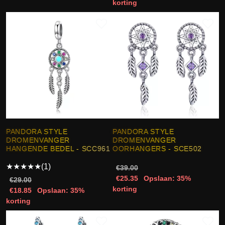
korting
PANDORA STYLE
PANDORA STYLE
DROMENVANGER
DROMENVANGER
HANGENDE BEDEL - SCC961
OORHANGERS - SCE502
★
★
★
★
★
(1)
€39.00
€25.35
Opslaan: 35%
€29.00
korting
€18.85
Opslaan: 35%
korting