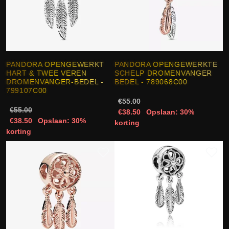
PANDORA OPENGEWERKT
PANDORA OPENGEWERKTE
HART & TWEE VEREN
SCHELP DROMENVANGER
DROMENVANGER-BEDEL -
BEDEL - 789068C00
799107C00
€55.00
€55.00
€38.50
Opslaan: 30%
€38.50
Opslaan: 30%
korting
korting