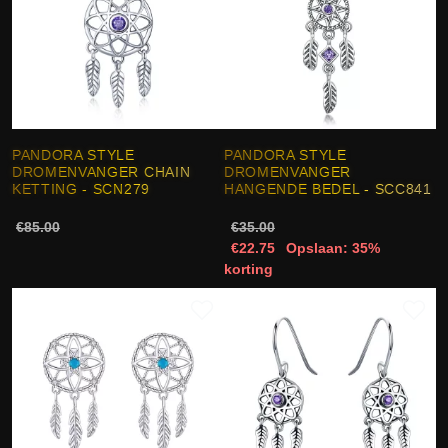
PANDORA STYLE
PANDORA STYLE
DROMENVANGER CHAIN
DROMENVANGER
KETTING - SCN279
HANGENDE BEDEL - SCC841
€85.00
€35.00
€22.75
Opslaan: 35%
korting