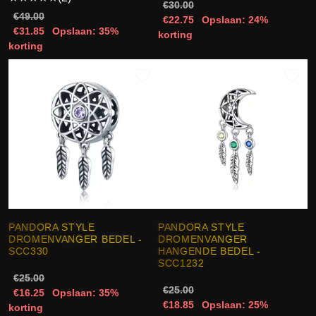
€30.00
€49.00
€22.75
Opslaan: 24%
€31.85
Opslaan: 35%
korting
korting
PANDORA STYLE
PANDORA STYLE
DROMENVANGER BEDEL -
DROMENVANGER
SCC330
HANGENDE BEDEL -
SCC1232
€25.00
€25.00
€16.25
Opslaan: 35%
€18.85
Opslaan: 25%
korting