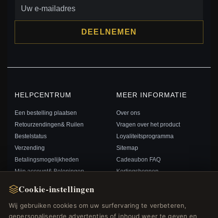
DEELNEMEN
HELPCENTRUM
MEER INFORMATIE
Een bestelling plaatsen
Over ons
Retourzendingen& Ruilen
Vragen over het product
Bestelstatus
Loyaliteitsprogramma
Verzending
Sitemap
Betalingsmogelijkheden
Cadeaubon FAQ
Mijn account& Beloningen
Kortingsbonnen
Neem contact met ons op
Afmelden voor nieuwsbrief
Cookie-instellingen
Wij gebruiken cookies om uw surfervaring te verbeteren,
SNELLE LINKS
VOLG ONS
gepersonaliseerde advertenties of inhoud weer te geven en