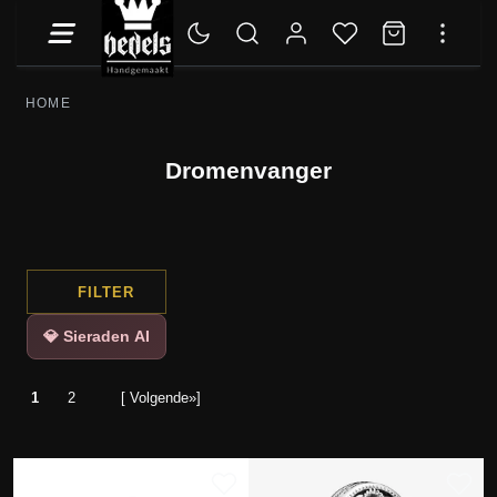
HOME
Dromenvanger
FILTER
💎 Sieraden AI
1
2
[ Volgende»]