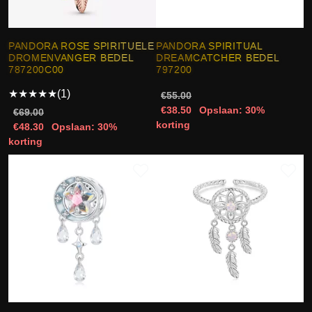
PANDORA ROSE SPIRITUELE
PANDORA SPIRITUAL
DROMENVANGER BEDEL
DREAMCATCHER BEDEL
787200C00
797200
★
★
★
★
★
(1)
€55.00
€38.50
Opslaan: 30%
€69.00
korting
€48.30
Opslaan: 30%
korting