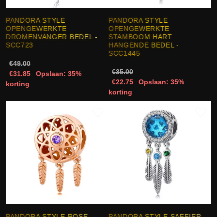
PANDORA STYLE
PANDORA STYLE
OPENGEWERKTE
OPENGEWERKTE
DROMENVANGER BEDEL -
STAMBOOM HART
SCC723
HANGENDE BEDEL -
SCC1445
€49.00
€35.00
€31.85
Opslaan: 35%
€22.75
Opslaan: 35%
korting
korting
PANDORA STYLE ROSE
PANDORA STYLE SAFFIER