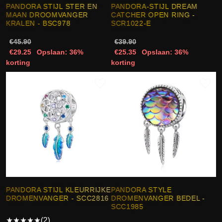
PANDORA STIJL STER EN
PANDORA-STIJL DREAM
MAAN DROOMVANGER
CATCHER OPEN RING -
KRALEN - BSC978
SCR1022-E
€45.90
€39.90
€29.25
Opslaan: 36%
€25.35
Opslaan: 36%
korting
korting
PANDORA STIJL KLEURRIJKE
PANDORA STYLE
DROMENVANGER - SCC2816
DROMENVANGER BEDEL -
SCC1985
★
★
★
★
★
(2)