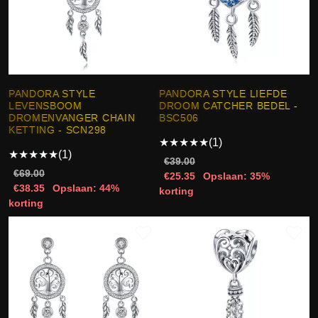
PANDORA STYLE
PANDORA STYLE LIEFDE
LEVENSBOOM
DROOM CATCHER BEDEL -
DROMENVANGER CHAIN
BSC506
KETTING - SCN298
★
★
★
★
★
(1)
★
★
★
★
★
(1)
€39.00
€69.00
€25.35
Opslaan: 35%
€38.35
Opslaan: 44%
korting
korting