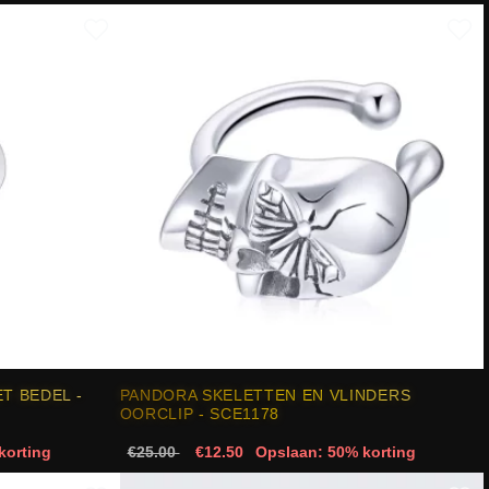
T BEDEL -
PANDORA SKELETTEN EN VLINDERS
OORCLIP - SCE1178
korting
€25.00
€12.50
Opslaan: 50% korting