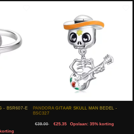
 - BSR607-E
PANDORA GITAAR SKULL MAN BEDEL -
BSC327
€39.00
€25.35
Opslaan: 35% korting
korting