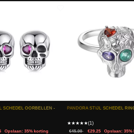
L SCHEDEL OORBELLEN -
PANDORA STIJL SCHEDEL RING
★
★
★
★
★
(1)
5
Opslaan: 35% korting
€45.00
€29.25
Opslaan: 35% 