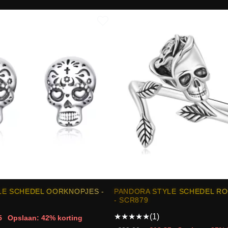
LE SCHEDEL OORKNOPJES -
PANDORA STYLE SCHEDEL RO
- SCR879
★
★
★
★
★
(1)
5
Opslaan: 42% korting