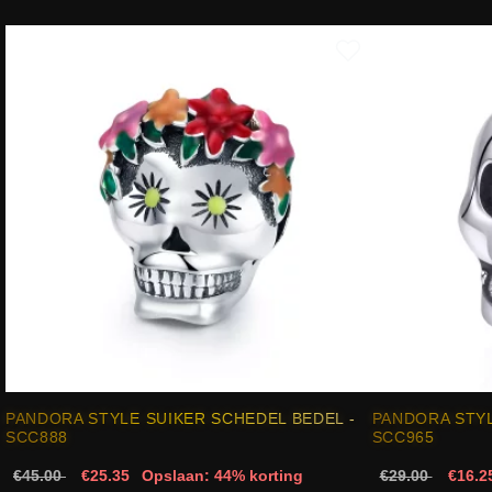
PANDORA STYLE SUIKER SCHEDEL BEDEL -
PANDORA STYL
SCC888
SCC965
€45.00
€25.35
Opslaan: 44% korting
€29.00
€16.2