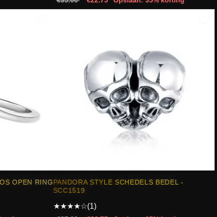
OS OPEN RING
PANDORA STYLE SCHEDELS BEDEL -
SCC1519
★
★
★
★
☆
(1)