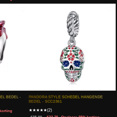
EL BEDEL -
PANDORA STYLE SCHEDEL HANGENDE
BEDEL - SCC2361
★
★
★
★
★
(2)
korting
€35.00
€22.75
Opslaan: 35% korting