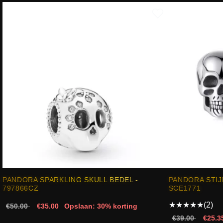
PANDORA SPARKLING SKULL BEDEL -
PANDORA STIJ
797866CZ
SCE1771
★
★
★
★
★
(2)
€50.00
€35.00
Opslaan: 30% korting
€39.00
€25.3