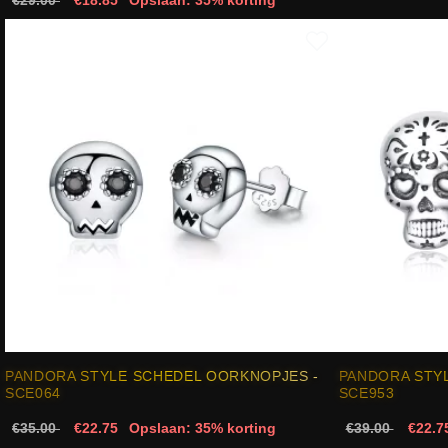
PANDORA STYLE SCHEDEL OORKNOPJES -
PANDORA STY
SCE064
SCE953
€35.00
€22.75
Opslaan: 35% korting
€39.00
€22.7