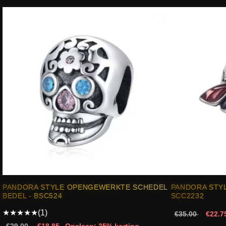
PANDORA STYLE OPENGEWERKTE SCHEDEL
PANDORA STYL
BEDEL - BSC524
SCC2232
★
★
★
★
★
(1)
€35.00
€22.7
€29.00
€18.85
Opslaan: 35% korting