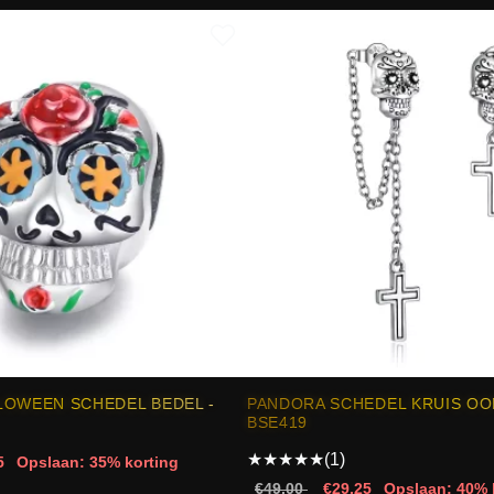
LOWEEN SCHEDEL BEDEL -
PANDORA SCHEDEL KRUIS OO
BSE419
★
★
★
★
★
(1)
5
Opslaan: 35% korting
€49.00
€29.25
Opslaan: 40% 