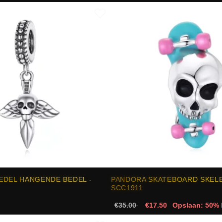
EDEL HANGENDE BEDEL -
PANDORA SKATEBOARD SKELE
SCC1911
€35.00
€17.50
Opslaan: 50% 