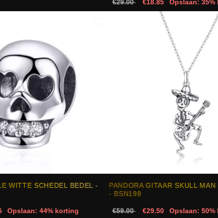
€29.00
€18.85
Opslaan: 35% 
E WITTE SCHEDEL BEDEL -
PANDORA GITAAR SKULL MAN
- BSN198
5
Opslaan: 44% korting
€59.00
€29.50
Opslaan: 50% 