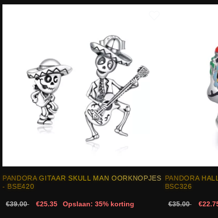
PANDORA GITAAR SKULL MAN OORKNOPJES
PANDORA HAL
- BSE420
BSC326
€39.00
€25.35
Opslaan: 35% korting
€35.00
€22.7