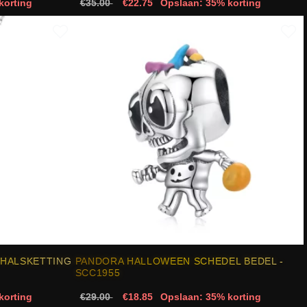
korting
€35.00
€22.75
Opslaan: 35% korting
 HALSKETTING
PANDORA HALLOWEEN SCHEDEL BEDEL -
SCC1955
korting
€29.00
€18.85
Opslaan: 35% korting