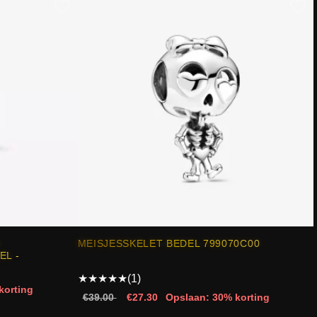
K
MEISJESSKELET BEDEL 799070C00
L -
★
★
★
★
★
(1)
korting
€39.00
€27.30
Opslaan: 30% korting