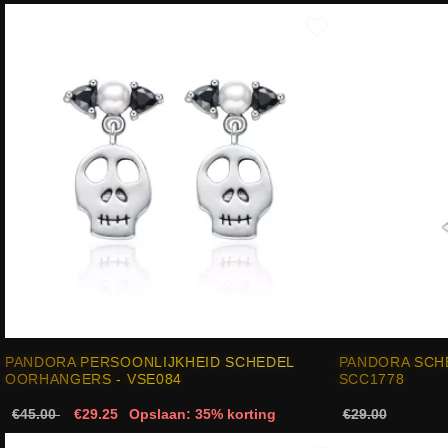
PANDORA PERSOONLIJKHEID SCHEDEL
PANDORA SCH
OORHANGERS - VSE084
SCC1778
€45.00
€29.25
Opslaan: 35% korting
€29.00