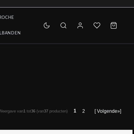
ROCHE
LBANDEN
1
2
[ Volgende»]
Weergave van
1
tot
36
(van
37
producten)