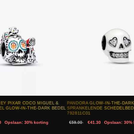
EY PIXAR COCO MIGUEL &
PANDORA GLOW-IN-THE-DAR
EL GLOW-IN-THE-DARK BEDEL
SPRANKELENDE SCHEDELBEDE
792811C01
0
Opslaan: 30% korting
€59.00
€41.30
Opslaan: 30% 