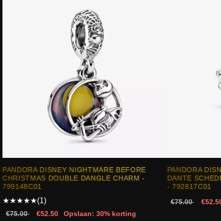
PANDORA DISNEY NIGHTMARE BEFORE
PANDORA DISN
CHRISTMAS DOUBLE DANGLE CHARM -
DANTE SCHED
799148C01
- 792817C01
★
★
★
★
★
(1)
€75.00
€52.5
€75.00
€52.50
Opslaan: 30% korting