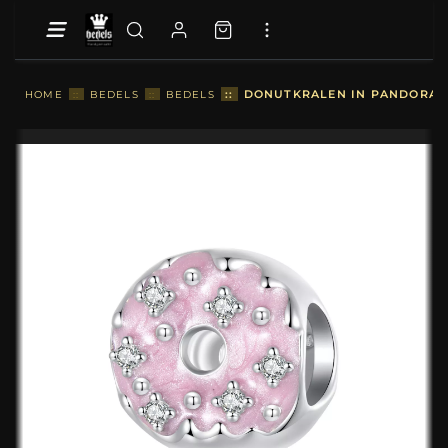
::
DONUTKRALEN IN PANDORA-ST
HOME
::
BEDELS
::
BEDELS