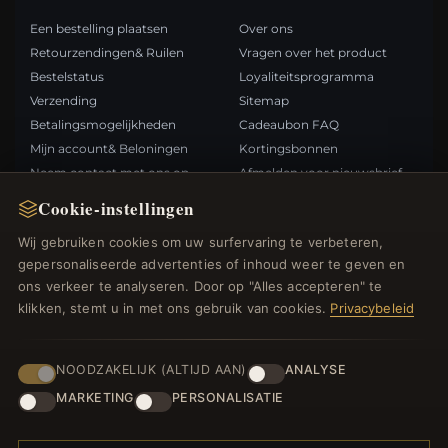
Een bestelling plaatsen
Over ons
Retourzendingen& Ruilen
Vragen over het product
Bestelstatus
Loyaliteitsprogramma
Verzending
Sitemap
Betalingsmogelijkheden
Cadeaubon FAQ
Mijn account& Beloningen
Kortingsbonnen
Neem contact met ons op
Afmelden voor nieuwsbrief
Cookie-instellingen
SNELLE LINKS
VOLG ONS
Wij gebruiken cookies om uw surfervaring te verbeteren,
gepersonaliseerde advertenties of inhoud weer te geven en
Nieuwe producten
ons verkeer te analyseren. Door op "Alles accepteren" te
Specials
BETAALMETHODEN
klikken, stemt u in met ons gebruik van cookies.
Privacybeleid
Blog
Beoordelingen
Inloggen
NOODZAKELIJK (ALTIJD AAN)
ANALYSE
MARKETING
PERSONALISATIE