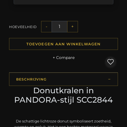
-
+
HOEVEELHEID
TOEVOEGEN AAN WINKELWAGEN
+ Compare
BESCHRIJVING
Donutkralen in
PANDORA-stijl SCC2844
De schattige lichtroze donut symboliseert zoetheid,
warmte en geluk. Het is een hechte metgezel waar je