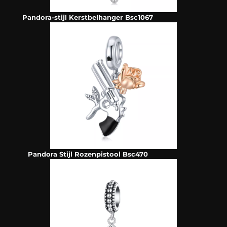
Pandora-stijl Kerstbelhanger Bsc1067
Pandora Stijl Rozenpistool Bsc470