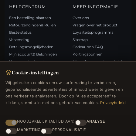
HELPCENTRUM
MEER INFORMATIE
Een bestelling plaatsen
Over ons
Retourzendingen& Ruilen
Vragen over het product
Bestelstatus
Loyaliteitsprogramma
Verzending
Sitemap
Betalingsmogelijkheden
Cadeaubon FAQ
Mijn account& Beloningen
Kortingsbonnen
Neem contact met ons op
Afmelden voor nieuwsbrief
Cookie-instellingen
SNELLE LINKS
VOLG ONS
Wij gebruiken cookies om uw surfervaring te verbeteren,
gepersonaliseerde advertenties of inhoud weer te geven en
Nieuwe producten
ons verkeer te analyseren. Door op "Alles accepteren" te
Specials
BETAALMETHODEN
klikken, stemt u in met ons gebruik van cookies.
Privacybeleid
Blog
Beoordelingen
Inloggen
NOODZAKELIJK (ALTIJD AAN)
ANALYSE
MARKETING
PERSONALISATIE