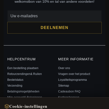
welkomstbon van 10% en tal van andere voordelen!
DEELNEMEN
HELPCENTRUM
MEER INFORMATIE
Een bestelling plaatsen
Over ons
Retourzendingen& Ruilen
Vragen over het product
Bestelstatus
Loyaliteitsprogramma
Verzending
Sitemap
Betalingsmogelijkheden
Cadeaubon FAQ
Mijn account& Beloningen
Kortingsbonnen
Neem contact met ons op
Afmelden voor nieuwsbrief
Cookie-instellingen