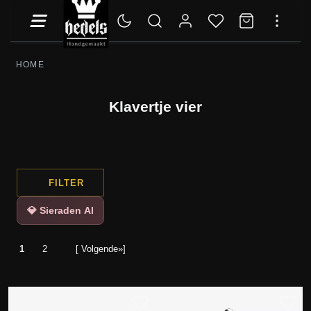
HOME
Klavertje vier
FILTER
💎 Sieraden AI
1
2
[ Volgende»]