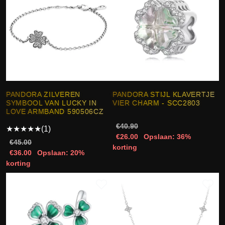
PANDORA ZILVEREN
PANDORA STIJL KLAVERTJE
SYMBOOL VAN LUCKY IN
VIER CHARM - SCC2803
LOVE ARMBAND 590506CZ
€40.90
★
★
★
★
★
(1)
€26.00
Opslaan: 36%
€45.00
korting
€36.00
Opslaan: 20%
korting