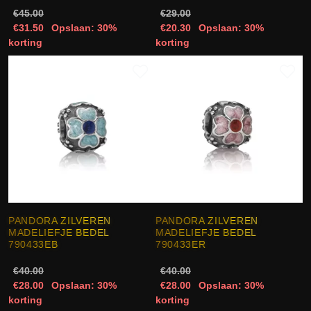
€45.00
€29.00
€31.50
Opslaan: 30%
€20.30
Opslaan: 30%
korting
korting
PANDORA ZILVEREN
PANDORA ZILVEREN
MADELIEFJE BEDEL
MADELIEFJE BEDEL
790433EB
790433ER
€40.00
€40.00
€28.00
Opslaan: 30%
€28.00
Opslaan: 30%
korting
korting