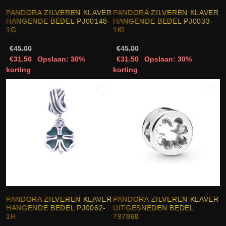
PANDORA ZILVEREN KLAVER
PANDORA ZILVEREN KLAVER
HANGENDE BEDEL PJ00148-
HANGENDE BEDEL PJ0033-
1G
1KI
€45.00
€45.00
€31.50
Opslaan: 30%
€31.50
Opslaan: 30%
korting
korting
PANDORA ZILVEREN KLAVER
PANDORA ZILVEREN KLAVER
HANGENDE BEDEL PJ0062-
UITGESNEDEN BEDEL
1H
797868