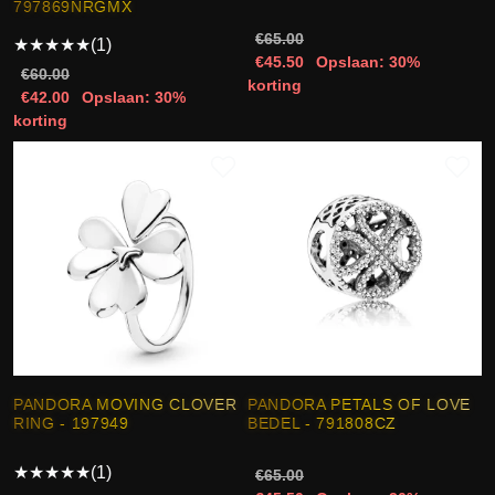
797869NRGMX
€65.00
★
★
★
★
★
(1)
€45.50
Opslaan: 30%
€60.00
korting
€42.00
Opslaan: 30%
korting
PANDORA MOVING CLOVER
PANDORA PETALS OF LOVE
RING - 197949
BEDEL - 791808CZ
★
★
★
★
★
(1)
€65.00