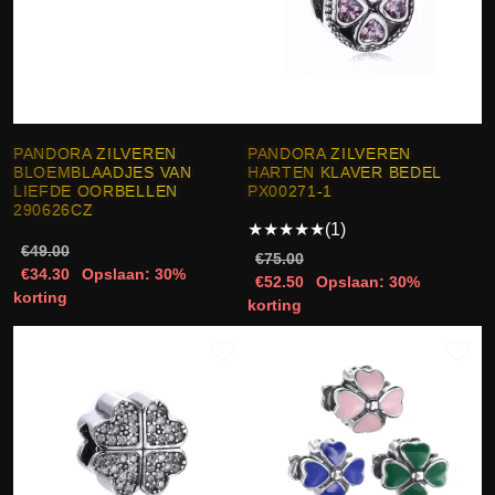
PANDORA ZILVEREN
PANDORA ZILVEREN
BLOEMBLAADJES VAN
HARTEN KLAVER BEDEL
LIEFDE OORBELLEN
PX00271-1
290626CZ
★
★
★
★
★
(1)
€49.00
€75.00
€34.30
Opslaan: 30%
€52.50
Opslaan: 30%
korting
korting