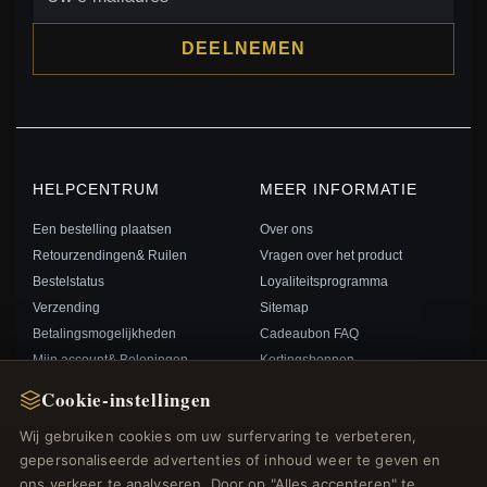
DEELNEMEN
HELPCENTRUM
MEER INFORMATIE
Een bestelling plaatsen
Over ons
Retourzendingen& Ruilen
Vragen over het product
Bestelstatus
Loyaliteitsprogramma
Verzending
Sitemap
Betalingsmogelijkheden
Cadeaubon FAQ
Mijn account& Beloningen
Kortingsbonnen
Neem contact met ons op
Afmelden voor nieuwsbrief
Cookie-instellingen
Wij gebruiken cookies om uw surfervaring te verbeteren,
SNELLE LINKS
VOLG ONS
gepersonaliseerde advertenties of inhoud weer te geven en
ons verkeer te analyseren. Door op "Alles accepteren" te