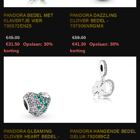
PANDORA BEDEL MET
PANDORA DAZZLING
KLAVERTJE VIER
CLOVER BEDEL -
790572EN25
797906NRGMX
€45.00
€59.00
€31.50
Opslaan: 30%
€41.30
Opslaan: 30%
korting
korting
PANDORA GLEAMING
PANDORA HANGENDE BEDEL
CLOVER HEART BEDEL -
GELUK 792089CZ