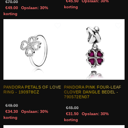
€45.50
Opslaan: 30%
€70.00
korting
€49.00
Opslaan: 30%
korting
PANDORA PETALS OF LOVE
PANDORA PINK FOUR-LEAF
RING - 190978CZ
CLOVER DANGLE BEDEL -
790572EN07
€49.00
€45.00
€34.30
Opslaan: 30%
€31.50
Opslaan: 30%
korting
korting