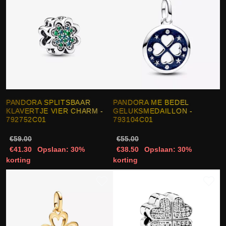
PANDORA SPLITSBAAR
PANDORA ME BEDEL
KLAVERTJE VIER CHARM -
GELUKSMEDAILLON -
792752C01
793104C01
€59.00
€55.00
€41.30
Opslaan: 30%
€38.50
Opslaan: 30%
korting
korting