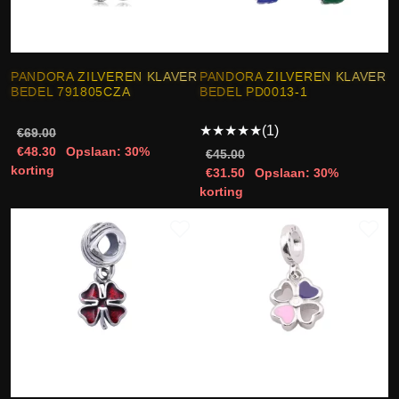
PANDORA ZILVEREN KLAVER
PANDORA ZILVEREN KLAVER
BEDEL 791805CZA
BEDEL PD0013-1
★
★
★
★
★
(1)
€69.00
€48.30
Opslaan: 30%
€45.00
korting
€31.50
Opslaan: 30%
korting