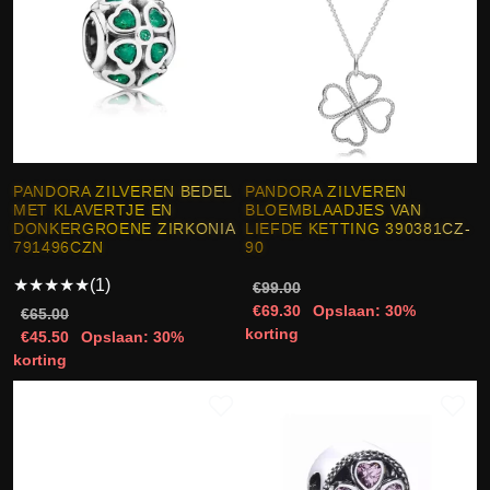
PANDORA ZILVEREN BEDEL
PANDORA ZILVEREN
MET KLAVERTJE EN
BLOEMBLAADJES VAN
DONKERGROENE ZIRKONIA
LIEFDE KETTING 390381CZ-
791496CZN
90
★
★
★
★
★
(1)
€99.00
€69.30
Opslaan: 30%
€65.00
korting
€45.50
Opslaan: 30%
korting