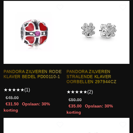
PANDORA ZILVEREN RODE
PANDORA ZILVEREN
KLAVER BEDEL PD00110-1
STRALENDE KLAVER
OORBELLEN 297944CZ
★
★
★
★
★
(1)
★
★
★
★
★
(2)
€45.00
€50.00
€31.50
Opslaan: 30%
€35.00
Opslaan: 30%
korting
korting