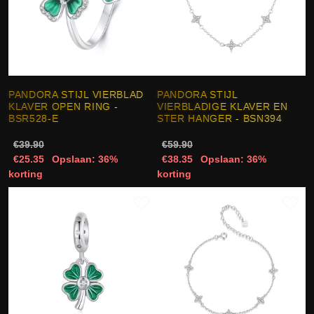
PANDORA STIJL VIERBLAD
PANDORA STIJL
KLAVER OPEN RING -
VIERBLADIGE KLAVER EN
BSR528-E
STER HANGER - BSN394
€39.90
€59.90
€25.35
Opslaan: 36%
€38.35
Opslaan: 36%
korting
korting