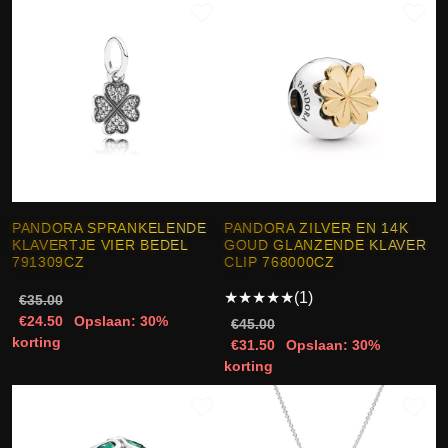
PANDORA SPRANKELENDE
PANDORA ZILVER EN 14K
KLAVERTJE VIER BEDEL
GOUD GLANZENDE KLAVER
791309CZ
CLIP 768000CZ
★
★
★
★
★
(1)
€35.00
€24.50
Opslaan: 30%
€45.00
korting
€31.50
Opslaan: 30%
korting