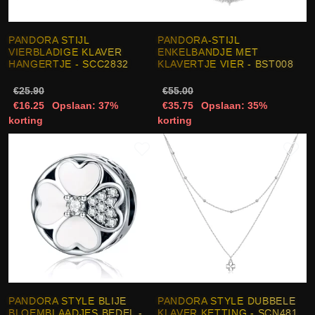
PANDORA STIJL
PANDORA-STIJL
VIERBLADIGE KLAVER
ENKELBANDJE MET
HANGERTJE - SCC2832
KLAVERTJE VIER - BST008
€25.90
€55.00
€16.25
Opslaan: 37%
€35.75
Opslaan: 35%
korting
korting
PANDORA STYLE BLIJE
PANDORA STYLE DUBBELE
BLOEMBLAADJES BEDEL -
KLAVER KETTING - SCN481