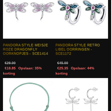
PANDORA STYLE MEISJE
PANDORA STYLE RETRO
ROZE DRAGONFLY
LIBEL OORRINGEN -
OORKNOPJES - SCE1414
SCE1172
€29.00
€45.00
€18.85
Opslaan: 35%
€25.35
Opslaan: 44%
korting
korting