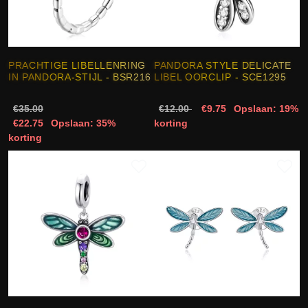
PRACHTIGE LIBELLENRING
PANDORA STYLE DELICATE
IN PANDORA-STIJL - BSR216
LIBEL OORCLIP - SCE1295
€35.00
€12.00
€9.75
Opslaan: 19%
€22.75
Opslaan: 35%
korting
korting