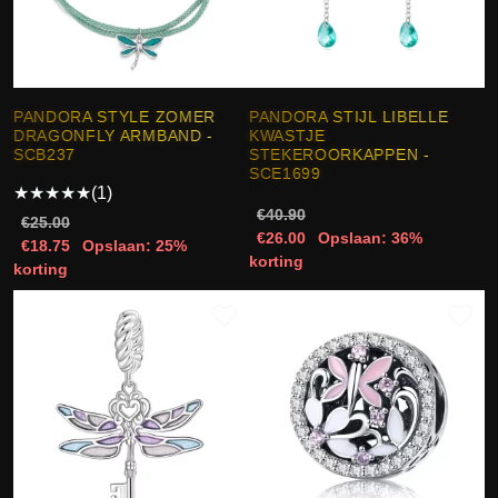
PANDORA STYLE ZOMER
PANDORA STIJL LIBELLE
DRAGONFLY ARMBAND -
KWASTJE
SCB237
STEKEROORKAPPEN -
SCE1699
★
★
★
★
★
(1)
€40.90
€25.00
€26.00
Opslaan: 36%
€18.75
Opslaan: 25%
korting
korting