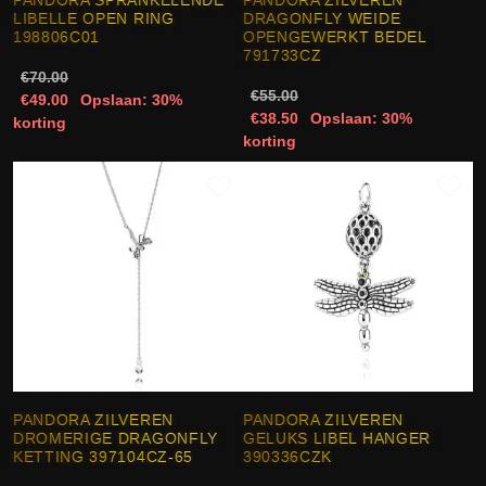
PANDORA SPRANKELENDE
PANDORA ZILVEREN
LIBELLE OPEN RING
DRAGONFLY WEIDE
198806C01
OPENGEWERKT BEDEL
791733CZ
€70.00
€55.00
€49.00
Opslaan: 30%
€38.50
Opslaan: 30%
korting
korting
PANDORA ZILVEREN
PANDORA ZILVEREN
DROMERIGE DRAGONFLY
GELUKS LIBEL HANGER
KETTING 397104CZ-65
390336CZK