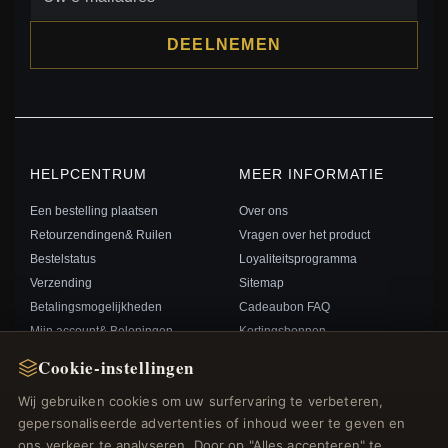
DEELNEMEN
HELPCENTRUM
MEER INFORMATIE
Een bestelling plaatsen
Over ons
Retourzendingen& Ruilen
Vragen over het product
Bestelstatus
Loyaliteitsprogramma
Verzending
Sitemap
Betalingsmogelijkheden
Cadeaubon FAQ
Mijn account& Beloningen
Kortingsbonnen
Neem contact met ons op
Afmelden voor nieuwsbrief
Cookie-instellingen
Wij gebruiken cookies om uw surfervaring te verbeteren,
SNELLE LINKS
VOLG ONS
gepersonaliseerde advertenties of inhoud weer te geven en
ons verkeer te analyseren. Door op "Alles accepteren" te