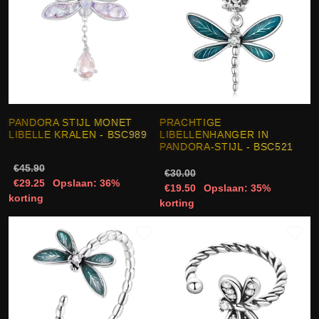
PANDORA STIJL MONET
PRACHTIGE
LIBELLE KRALEN - BSC989
LIBELLENHANGER IN
PANDORA-STIJL - BSC521
€45.90
€30.00
€29.25
Opslaan: 36%
€19.50
Opslaan: 35%
korting
korting