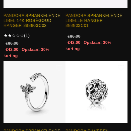
PANDORA SPRANKELENDE
PANDORA SPRANKELENDE
LIBEL 14K ROSÉGOUD
LIBELLE HANGER
HANGER 388803C02
388803C01
★
★
☆
☆
☆
(1)
€60.00
€42.00
Opslaan: 30%
€60.00
korting
€42.00
Opslaan: 30%
korting