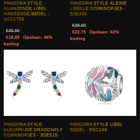
PANDORA STYLE
PANDORA STYLE KLEINE
GLANZENDE LIBEL
LIBELLE OORKNOPJES -
HANGENDE BEDEL -
BSE455
SCC1706
€39.00
€35.00
€22.75
Opslaan: 42%
€18.85
Opslaan: 46%
korting
korting
PANDORA STYLE
PANDORA STYLE LIBEL
KLEURRIJKE DRAGONFLY
BEDEL - BSC198
OORKNOPJES - BSE515