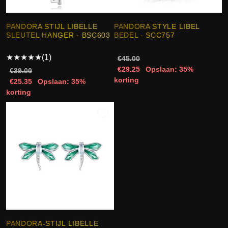
PANDORA STIJL LIBELLE
PANDORA STYLE LIBEL
SLEUTEL HANGER - BSC603
BEDEL - SCC757
★
★
★
★
★
(1)
€45.00
€29.25
Opslaan: 35%
€39.00
korting
€25.35
Opslaan: 35%
korting
PANDORA-STIJL LIBELLE