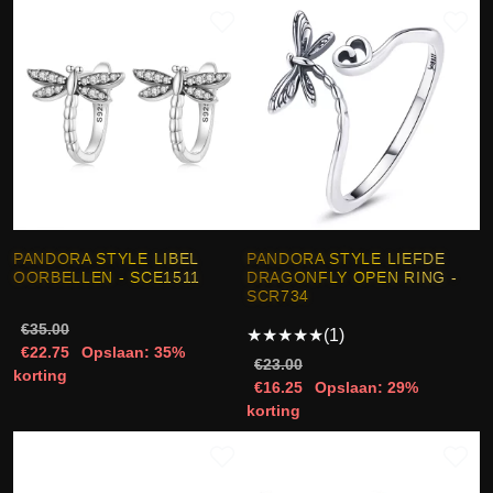
PANDORA STYLE LIBEL
PANDORA STYLE LIEFDE
OORBELLEN - SCE1511
DRAGONFLY OPEN RING -
SCR734
€35.00
★
★
★
★
★
(1)
€22.75
Opslaan: 35%
€23.00
korting
€16.25
Opslaan: 29%
korting