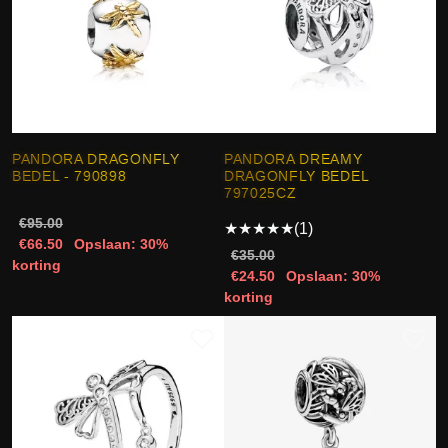
PANDORA DRAGONFLY
PANDORA DREAMY
BEDEL - 790898
DRAGONFLY BEDEL
797025CZ
€95.00
★
★
★
★
★
(1)
€66.50
Opslaan: 30%
€35.00
korting
€24.50
Opslaan: 30%
korting