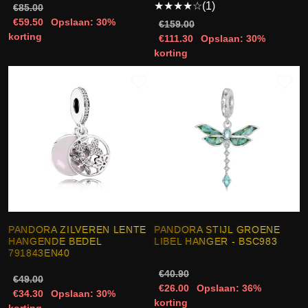
★
★
★
★
☆
(1)
€85.00
€59.50
Opslaan: 30%
€159.00
korting
€111.30
Opslaan: 30%
korting
PANDORA ZILVEREN LENTE
PANDORA STIJL GROENE
HANGENDE BEDEL
LIBEL HANGER - BSC983
791843EN40
€40.90
€49.00
€26.00
Opslaan: 36%
€34.30
Opslaan: 30%
korting
korting