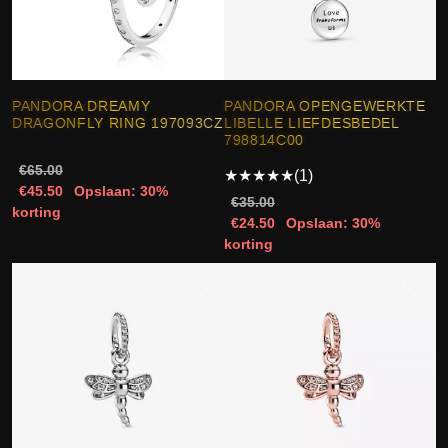
PANDORA DREAMY
PANDORA OPENGEWERKTE
DRAGONFLY RING 197093CZ
LIBELLE LIEFDESBEDEL
798814C00
€65.00
★
★
★
★
★
(1)
€45.50
Opslaan: 30%
€35.00
korting
€24.50
Opslaan: 30%
korting