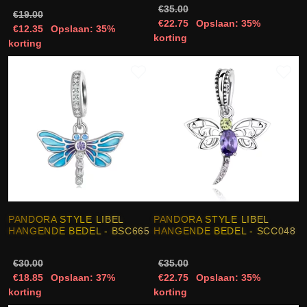
€35.00
€19.00
€22.75
Opslaan: 35%
€12.35
Opslaan: 35%
korting
korting
PANDORA STYLE LIBEL
PANDORA STYLE LIBEL
HANGENDE BEDEL - BSC665
HANGENDE BEDEL - SCC048
€30.00
€35.00
€18.85
Opslaan: 37%
€22.75
Opslaan: 35%
korting
korting