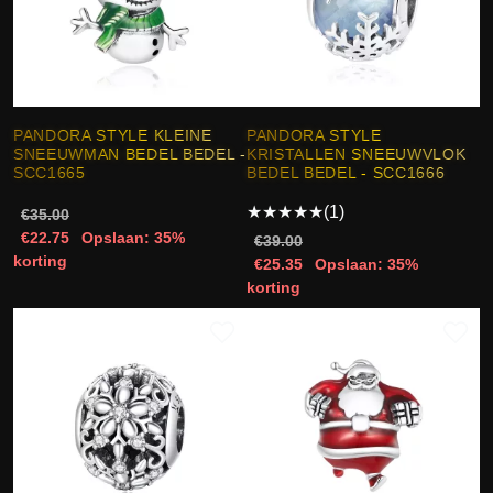
PANDORA STYLE KLEINE
PANDORA STYLE
SNEEUWMAN BEDEL BEDEL -
KRISTALLEN SNEEUWVLOK
SCC1665
BEDEL BEDEL - SCC1666
★
★
★
★
★
(1)
€35.00
€22.75
Opslaan: 35%
€39.00
korting
€25.35
Opslaan: 35%
korting