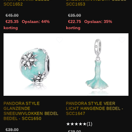
SCC1652
SCC1653
€45.00
€35.00
€25.35
Opslaan: 44%
€22.75
Opslaan: 35%
korting
korting
PANDORA STYLE
PANDORA STYLE VEER
GLANZENDE
LICHT HANGENDE BEDEL -
SNEEUWVLOKKEN BEDEL
SCC1647
BEDEL - SCC1650
★
★
★
★
★
(1)
€39.00
€39.00