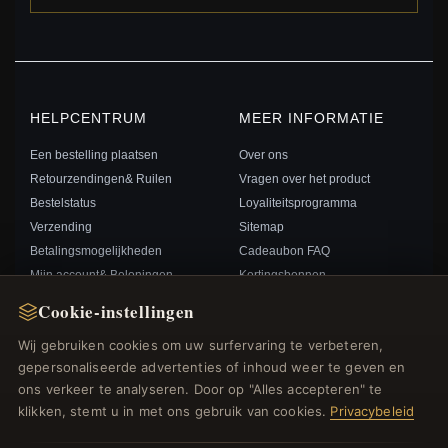
HELPCENTRUM
MEER INFORMATIE
Een bestelling plaatsen
Over ons
Retourzendingen& Ruilen
Vragen over het product
Bestelstatus
Loyaliteitsprogramma
Verzending
Sitemap
Betalingsmogelijkheden
Cadeaubon FAQ
Mijn account& Beloningen
Kortingsbonnen
Neem contact met ons op
Afmelden voor nieuwsbrief
Cookie-instellingen
Wij gebruiken cookies om uw surfervaring te verbeteren,
SNELLE LINKS
VOLG ONS
gepersonaliseerde advertenties of inhoud weer te geven en
ons verkeer te analyseren. Door op "Alles accepteren" te
Nieuwe producten
klikken, stemt u in met ons gebruik van cookies.
Privacybeleid
Specials
BETAALMETHODEN
Blog