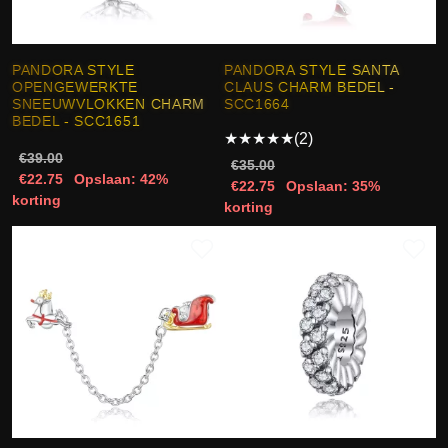
PANDORA STYLE
PANDORA STYLE SANTA
OPENGEWERKTE
CLAUS CHARM BEDEL -
SNEEUWVLOKKEN CHARM
SCC1664
BEDEL - SCC1651
★
★
★
★
★
(2)
€39.00
€35.00
€22.75
Opslaan: 42%
€22.75
Opslaan: 35%
korting
korting