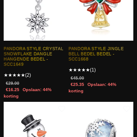
PANDORA STYLE CRYSTAL
PANDORA STYLE JINGLE
SNOWFLAKE DANGLE
BELL BEDEL BEDEL -
HANGENDE BEDEL -
SCC1668
SCC1649
★
★
★
★
★
(1)
★
★
★
★
★
(2)
€45.00
€29.00
€25.35
Opslaan: 44%
€16.25
Opslaan: 44%
korting
korting