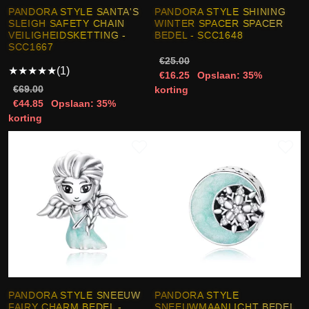
PANDORA STYLE SANTA'S
PANDORA STYLE SHINING
SLEIGH SAFETY CHAIN
WINTER SPACER SPACER
VEILIGHEIDSKETTING -
BEDEL - SCC1648
SCC1667
€25.00
★
★
★
★
★
(1)
€16.25
Opslaan: 35%
€69.00
korting
€44.85
Opslaan: 35%
korting
PANDORA STYLE SNEEUW
PANDORA STYLE
FAIRY CHARM BEDEL -
SNEEUWMAANLICHT BEDEL