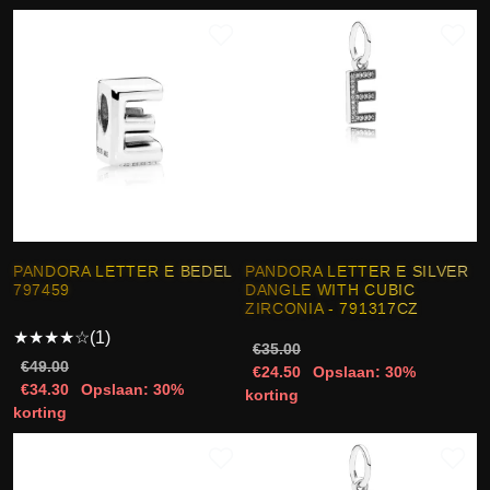
PANDORA LETTER E BEDEL
PANDORA LETTER E SILVER
797459
DANGLE WITH CUBIC
ZIRCONIA - 791317CZ
★
★
★
★
☆
(1)
€35.00
€49.00
€24.50
Opslaan: 30%
€34.30
Opslaan: 30%
korting
korting