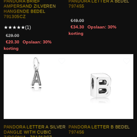
PANDORA BRIEF
PANDORA LETTER A BEDEL
AMPERSAND ZILVEREN
797455
HANGENDE BEDEL
791305CZ
€49.00
€34.30
Opslaan: 30%
★
★
★
★
★
(1)
korting
€29.00
€20.30
Opslaan: 30%
korting
PANDORA LETTER A SILVER
PANDORA LETTER B BEDEL
DANGLE WITH CUBIC
797456