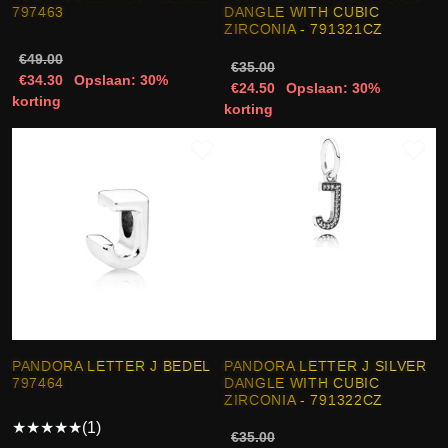
797463
DANGLE WITH CUBIC
ZIRCONIA - 791321CZ
€49.00
€35.00
€34.30
Opslaan: 30%
€24.50
Opslaan: 30%
korting
korting
PANDORA LETTER J BEDEL
PANDORA LETTER J SILVER
797464
DANGLE WITH CUBIC
ZIRCONIA - 791322CZ
★
★
★
★
★
(1)
€35.00