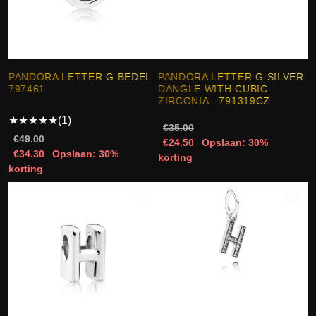
PANDORA LETTER G BEDEL
PANDORA LETTER G SILVER
797461
DANGLE WITH CUBIC
ZIRCONIA - 791319CZ
★
★
★
★
★
(1)
€35.00
€49.00
€24.50
Opslaan: 30%
€34.30
Opslaan: 30%
korting
korting