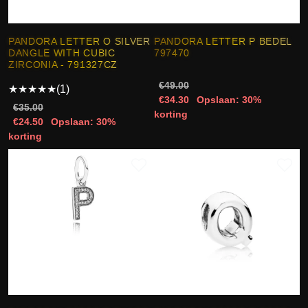
PANDORA LETTER O SILVER
PANDORA LETTER P BEDEL
DANGLE WITH CUBIC
797470
ZIRCONIA - 791327CZ
€49.00
★
★
★
★
★
(1)
€34.30
Opslaan: 30%
€35.00
korting
€24.50
Opslaan: 30%
korting