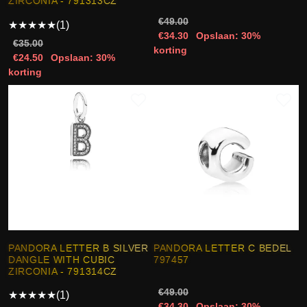
ZIRCONIA - 791313CZ
€49.00
★
★
★
★
★
(1)
€34.30
Opslaan: 30%
€35.00
korting
€24.50
Opslaan: 30%
korting
PANDORA LETTER B SILVER
PANDORA LETTER C BEDEL
DANGLE WITH CUBIC
797457
ZIRCONIA - 791314CZ
€49.00
★
★
★
★
★
(1)
€34.30
Opslaan: 30%