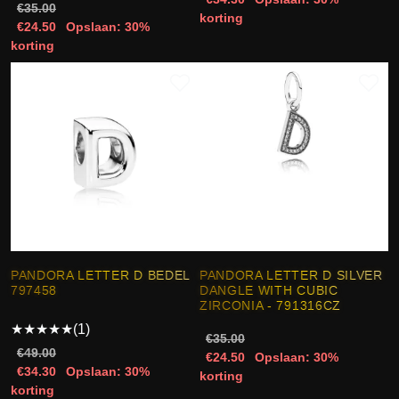
€35.00
korting
€24.50
Opslaan: 30%
korting
PANDORA LETTER D BEDEL
PANDORA LETTER D SILVER
797458
DANGLE WITH CUBIC
ZIRCONIA - 791316CZ
★
★
★
★
★
(1)
€35.00
€49.00
€24.50
Opslaan: 30%
€34.30
Opslaan: 30%
korting
korting