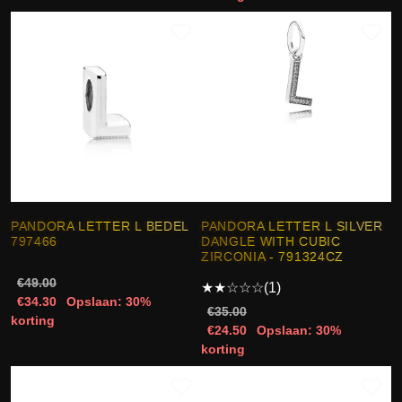
PANDORA LETTER L BEDEL
PANDORA LETTER L SILVER
797466
DANGLE WITH CUBIC
ZIRCONIA - 791324CZ
€49.00
★
★
☆
☆
☆
(1)
€34.30
Opslaan: 30%
€35.00
korting
€24.50
Opslaan: 30%
korting