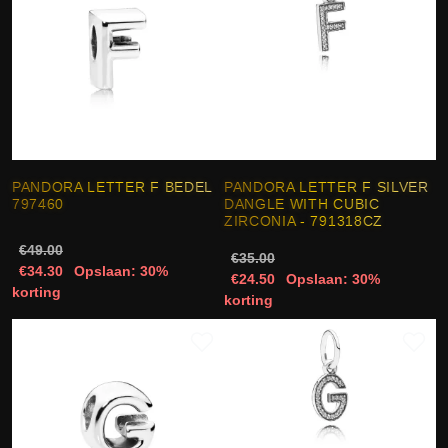
PANDORA LETTER F BEDEL
PANDORA LETTER F SILVER
797460
DANGLE WITH CUBIC
ZIRCONIA - 791318CZ
€49.00
€35.00
€34.30
Opslaan: 30%
€24.50
Opslaan: 30%
korting
korting