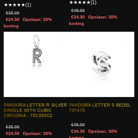
★
★
★
★
★
(1)
★
★
★
★
★
(1)
€49.00
€35.00
€34.30
Opslaan: 30%
€24.50
Opslaan: 30%
korting
korting
PANDORA LETTER R SILVER
PANDORA LETTER S BEDEL
DANGLE WITH CUBIC
797473
ZIRCONIA - 791330CZ
€49.00
€35.00
€34.30
Opslaan: 30%
€24.50
Opslaan: 30%
korting