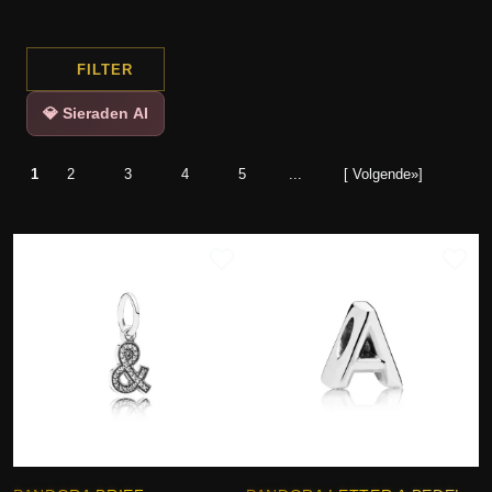
FILTER
💎 Sieraden AI
1
2
3
4
5
...
[ Volgende»]