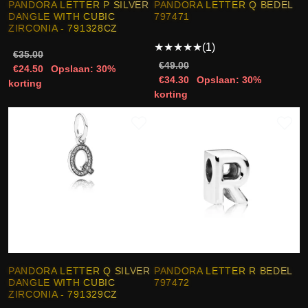
PANDORA LETTER P SILVER
PANDORA LETTER Q BEDEL
DANGLE WITH CUBIC
797471
ZIRCONIA - 791328CZ
★
★
★
★
★
(1)
€35.00
€49.00
€24.50
Opslaan: 30%
€34.30
Opslaan: 30%
korting
korting
PANDORA LETTER Q SILVER
PANDORA LETTER R BEDEL
DANGLE WITH CUBIC
797472
ZIRCONIA - 791329CZ