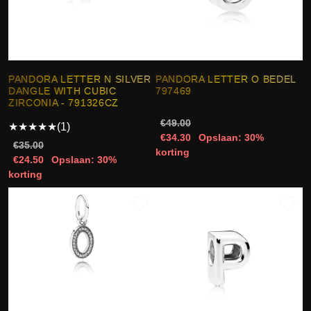
PANDORA LETTER N SILVER
PANDORA LETTER O BEDEL
DANGLE WITH CUBIC
797469
ZIRCONIA - 791326CZ
€49.00
★
★
★
★
★
(1)
€34.30
Opslaan: 30%
€35.00
korting
€24.50
Opslaan: 30%
korting