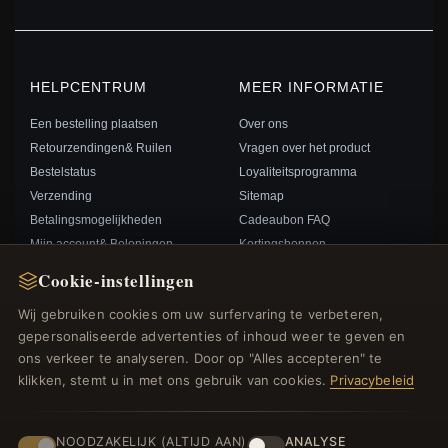
HELPCENTRUM
MEER INFORMATIE
Een bestelling plaatsen
Over ons
Retourzendingen& Ruilen
Vragen over het product
Bestelstatus
Loyaliteitsprogramma
Verzending
Sitemap
Betalingsmogelijkheden
Cadeaubon FAQ
Mijn account& Beloningen
Kortingsbonnen
Neem contact met ons op
Afmelden voor nieuwsbrief
Cookie-instellingen
Wij gebruiken cookies om uw surfervaring te verbeteren,
SNELLE LINKS
VOLG ONS
gepersonaliseerde advertenties of inhoud weer te geven en
ons verkeer te analyseren. Door op "Alles accepteren" te
Nieuwe producten
klikken, stemt u in met ons gebruik van cookies.
Privacybeleid
Specials
BETAALMETHODEN
Blog
Beoordelingen
NOODZAKELIJK (ALTIJD AAN)
ANALYSE