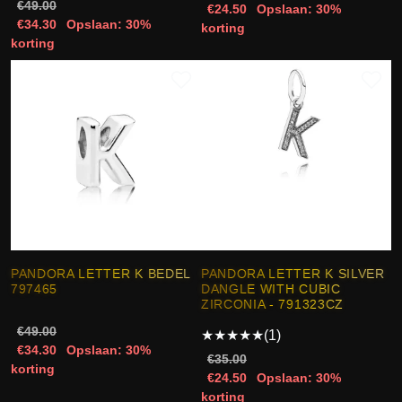
€49.00
€24.50
Opslaan: 30%
€34.30
Opslaan: 30%
korting
korting
PANDORA LETTER K BEDEL
PANDORA LETTER K SILVER
797465
DANGLE WITH CUBIC
ZIRCONIA - 791323CZ
€49.00
★
★
★
★
★
(1)
€34.30
Opslaan: 30%
€35.00
korting
€24.50
Opslaan: 30%
korting