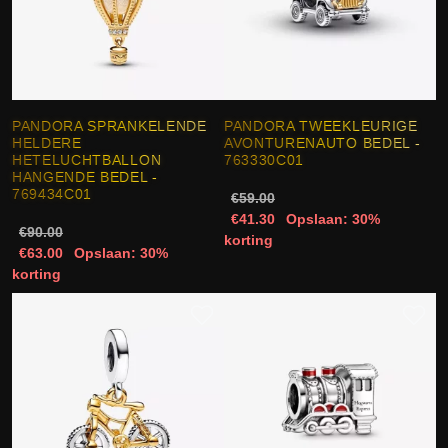
PANDORA SPRANKELENDE
PANDORA TWEEKLEURIGE
HELDERE
AVONTURENAUTO BEDEL -
HETELUCHTBALLON
763330C01
HANGENDE BEDEL -
769434C01
€59.00
€41.30
Opslaan: 30%
€90.00
korting
€63.00
Opslaan: 30%
korting