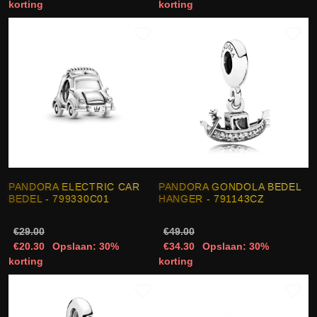
korting
korting
PANDORA ELECTRIC CAR
PANDORA GONDOLA BEDEL
BEDEL - 799330C01
HANGER - 791143CZ
€29.00
€49.00
€20.30
Opslaan: 30%
€34.30
Opslaan: 30%
korting
korting