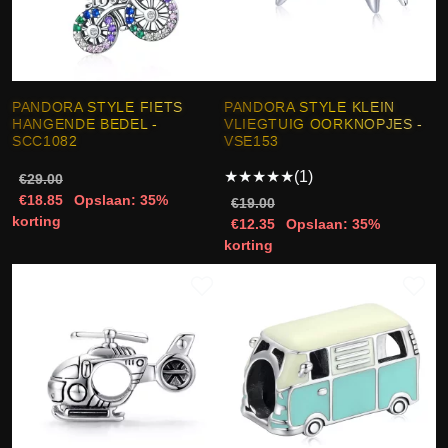
PANDORA STYLE FIETS
PANDORA STYLE KLEIN
HANGENDE BEDEL -
VLIEGTUIG OORKNOPJES -
SCC1082
VSE153
★
★
★
★
★
(1)
€29.00
€18.85
Opslaan: 35%
€19.00
korting
€12.35
Opslaan: 35%
korting