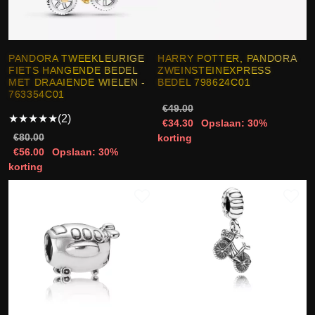
PANDORA TWEEKLEURIGE
HARRY POTTER, PANDORA
FIETS HANGENDE BEDEL
ZWEINSTEINEXPRESS
MET DRAAIENDE WIELEN -
BEDEL 798624C01
763354C01
€49.00
★
★
★
★
★
(2)
€34.30
Opslaan: 30%
€80.00
korting
€56.00
Opslaan: 30%
korting