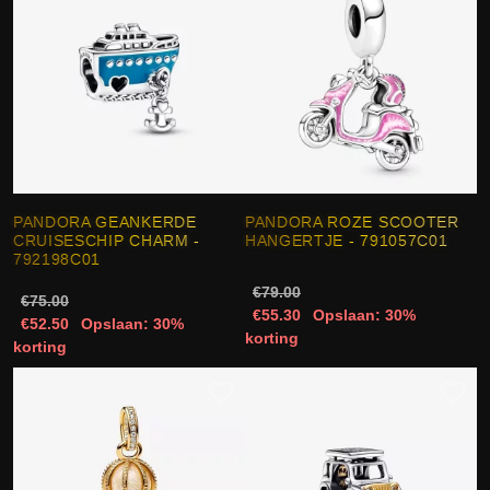
PANDORA GEANKERDE
PANDORA ROZE SCOOTER
CRUISESCHIP CHARM -
HANGERTJE - 791057C01
792198C01
€79.00
€75.00
€55.30
Opslaan: 30%
€52.50
Opslaan: 30%
korting
korting