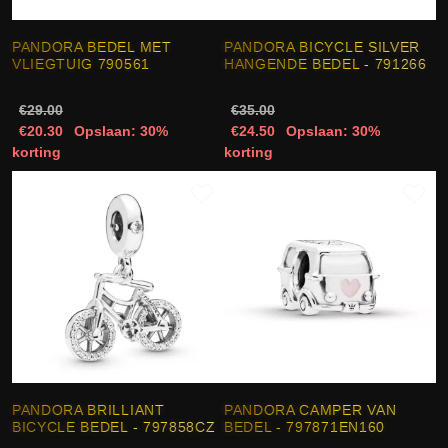
PANDORA BEDEL MET
PANDORA BICYCLE SILVER
VLIEGTUIG 790561
HANGENDE BEDEL - 791266
€29.00
€35.00
€20.30
Opslaan: 30%
€24.50
Opslaan: 30%
korting
korting
PANDORA BRILLIANT
PANDORA CAMPER VAN
BICYCLE BEDEL - 797858CZ
BEDEL - 797871EN160