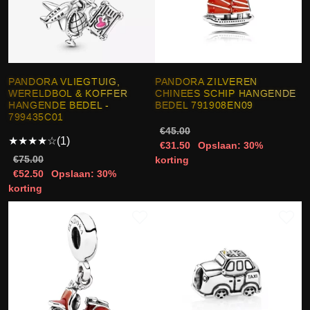
PANDORA VLIEGTUIG,
PANDORA ZILVEREN
WERELDBOL & KOFFER
CHINEES SCHIP HANGENDE
HANGENDE BEDEL -
BEDEL 791908EN09
799435C01
€45.00
★
★
★
★
☆
(1)
€31.50
Opslaan: 30%
€75.00
korting
€52.50
Opslaan: 30%
korting