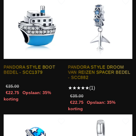
PANDORA STYLE BOOT
PANDORA STYLE DROOM
BEDEL - SCC1379
VAN REIZEN SPACER BEDEL
- SCC882
€35.00
★
★
★
★
★
(1)
€22.75
Opslaan: 35%
€35.00
korting
€22.75
Opslaan: 35%
korting