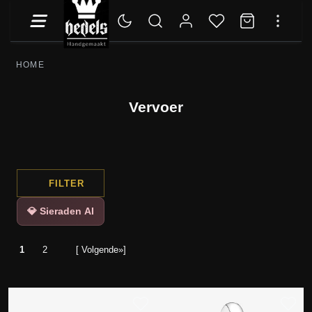
HOME
Vervoer
FILTER
💎 Sieraden AI
1
2
[ Volgende»]