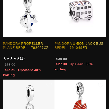
PANDORA PROPELLER
PANDORA UNION JACK BUS
PLANE BEDEL - 798027CZ
BEDEL - 791049ER
★
★
★
★
★
(1)
€39.00
€27.30
Opslaan: 30%
€65.00
korting
€45.50
Opslaan: 30%
korting