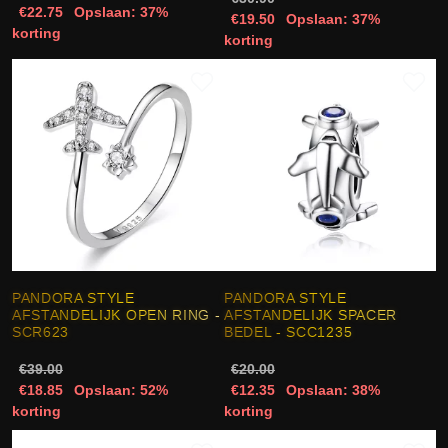
€22.75
Opslaan: 37%
€19.50
Opslaan: 37%
korting
korting
PANDORA STYLE
PANDORA STYLE
AFSTANDELIJK OPEN RING -
AFSTANDELIJK SPACER
SCR623
BEDEL - SCC1235
€39.00
€20.00
€18.85
Opslaan: 52%
€12.35
Opslaan: 38%
korting
korting