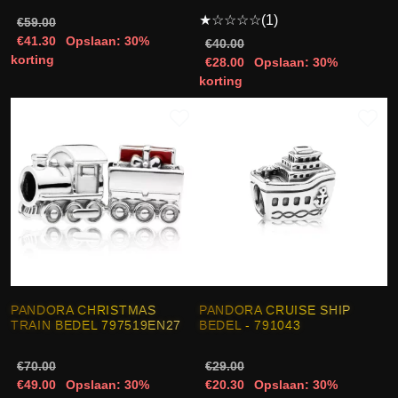
★
☆
☆
☆
☆
(1)
€59.00
€41.30
Opslaan: 30%
€40.00
korting
€28.00
Opslaan: 30%
korting
PANDORA CHRISTMAS
PANDORA CRUISE SHIP
TRAIN BEDEL 797519EN27
BEDEL - 791043
€70.00
€29.00
€49.00
Opslaan: 30%
€20.30
Opslaan: 30%