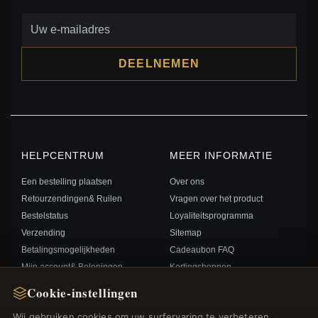
DEELNEMEN
HELPCENTRUM
MEER INFORMATIE
Een bestelling plaatsen
Over ons
Retourzendingen& Ruilen
Vragen over het product
Bestelstatus
Loyaliteitsprogramma
Verzending
Sitemap
Betalingsmogelijkheden
Cadeaubon FAQ
Mijn account& Beloningen
Kortingsbonnen
Neem contact met ons op
Afmelden voor nieuwsbrief
Cookie-instellingen
Wij gebruiken cookies om uw surfervaring te verbeteren,