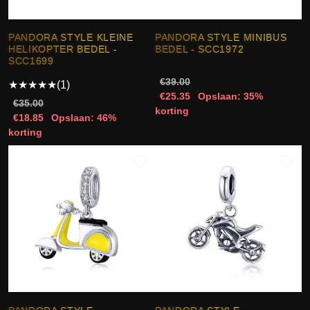
PANDORA STYLE KLEINE
PANDORA STYLE MINIBUS
HELIKOPTER BEDEL -
BEDEL - SCC1972
SCC1699
€39.00
★
★
★
★
★
(1)
€25.35
Opslaan: 35%
€35.00
korting
€18.85
Opslaan: 46%
korting