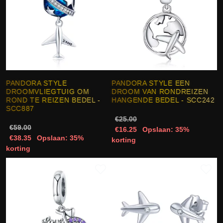
PANDORA STYLE
PANDORA STYLE EEN
DROOMVLIEGTUIG OM
DROOM VAN RONDREIZEN
ROND TE REIZEN BEDEL -
HANGENDE BEDEL - SCC242
SCC887
€25.00
€59.00
€16.25
Opslaan: 35%
€38.35
Opslaan: 35%
korting
korting