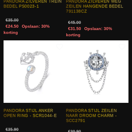
PANDORA ZILVEREN TREIN
PANDORA ZILVEREN WEG
BEDEL PS0023-1
ZEILEN HANGENDE BEDEL
791138CZ
€35.00
€45.00
€24.50
Opslaan: 30%
€31.50
Opslaan: 30%
korting
korting
PANDORA STIJL ANKER
PANDORA STIJL ZEILEN
OPEN RING - SCR1044-E
NAAR DROOM CHARM -
SCC2791
€35.90
€30.90