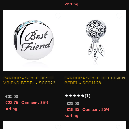
korting
PANDORA STYLE BESTE
PANDORA STYLE HET LEVEN
VRIEND BEDEL - SCC022
BEDEL - SCC1128
★
★
★
★
★
(1)
€35.00
€22.75
Opslaan: 35%
€29.00
korting
€18.85
Opslaan: 35%
korting