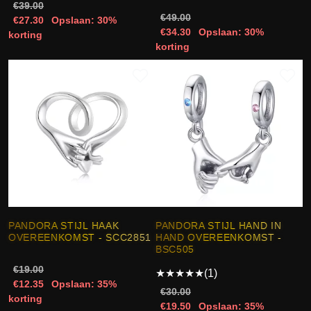
€39.00
€49.00
€27.30
Opslaan: 30%
€34.30
Opslaan: 30%
korting
korting
PANDORA STIJL HAAK
PANDORA STIJL HAND IN
OVEREENKOMST - SCC2851
HAND OVEREENKOMST -
BSC505
€19.00
★
★
★
★
★
(1)
€12.35
Opslaan: 35%
€30.00
korting
€19.50
Opslaan: 35%