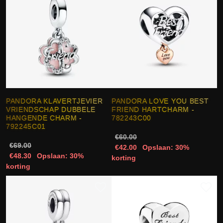
PANDORA KLAVERTJEVIER
PANDORA LOVE YOU BEST
VRIENDSCHAP DUBBELE
FRIEND HARTCHARM -
HANGENDE CHARM -
782243C00
792245C01
€60.00
€69.00
€42.00
Opslaan: 30%
€48.30
Opslaan: 30%
korting
korting