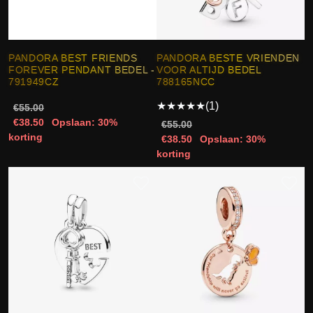
PANDORA BEST FRIENDS
PANDORA BESTE VRIENDEN
FOREVER PENDANT BEDEL -
VOOR ALTIJD BEDEL
791949CZ
788165NCC
★
★
★
★
★
(1)
€55.00
€38.50
Opslaan: 30%
€55.00
korting
€38.50
Opslaan: 30%
korting