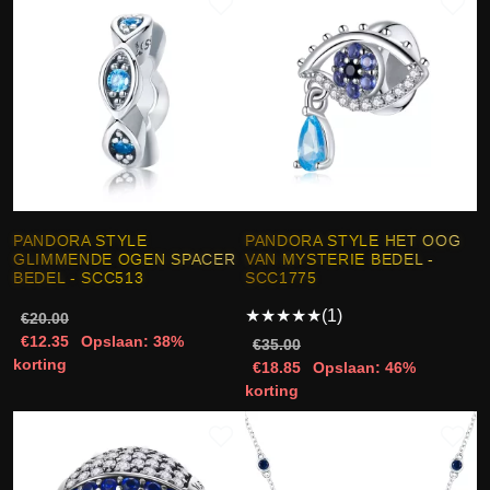
PANDORA STYLE
PANDORA STYLE HET OOG
GLIMMENDE OGEN SPACER
VAN MYSTERIE BEDEL -
BEDEL - SCC513
SCC1775
★
★
★
★
★
(1)
€20.00
€12.35
Opslaan: 38%
€35.00
korting
€18.85
Opslaan: 46%
korting