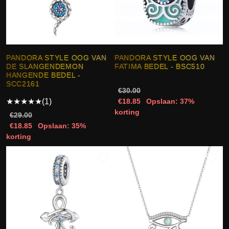
PANDORA STYLE OOG VAN
PANDORA STYLE OOG VAN
DE SLANGENDEMON
FATIMA BEDEL - BSC510
HANGENDE BEDEL -
SCC2161
€30.00
€18.85
Opslaan: 37%
★
★
★
★
★
(1)
korting
€29.00
€18.85
Opslaan: 35%
korting