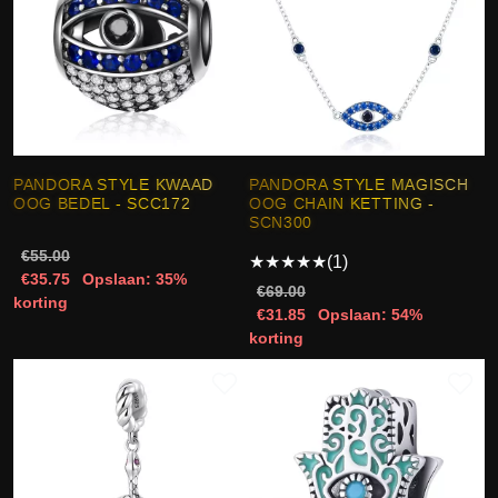
PANDORA STYLE KWAAD
PANDORA STYLE MAGISCH
OOG BEDEL - SCC172
OOG CHAIN KETTING -
SCN300
€55.00
★
★
★
★
★
(1)
€35.75
Opslaan: 35%
€69.00
korting
€31.85
Opslaan: 54%
korting