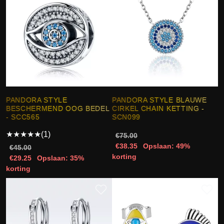
PANDORA STYLE
PANDORA STYLE BLAUWE
BESCHERMEND OOG BEDEL
CIRKEL CHAIN KETTING -
- SCC565
SCN099
★
★
★
★
★
(1)
€75.00
€38.35
Opslaan: 49%
€45.00
korting
€29.25
Opslaan: 35%
korting