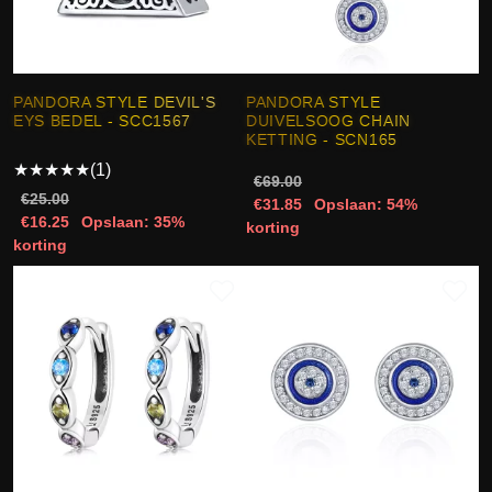
PANDORA STYLE DEVIL'S
PANDORA STYLE
EYS BEDEL - SCC1567
DUIVELSOOG CHAIN
KETTING - SCN165
★
★
★
★
★
(1)
€69.00
€25.00
€31.85
Opslaan: 54%
€16.25
Opslaan: 35%
korting
korting