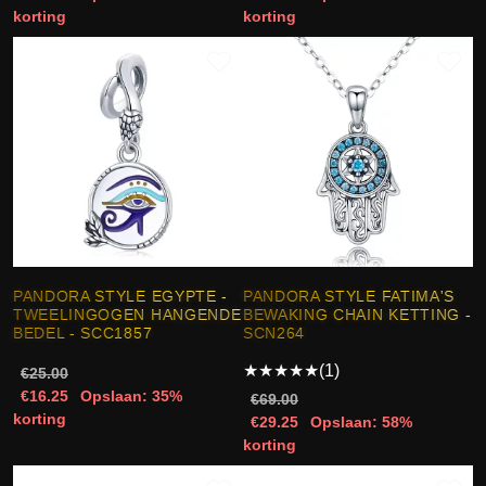
korting
korting
PANDORA STYLE EGYPTE -
PANDORA STYLE FATIMA'S
TWEELINGOGEN HANGENDE
BEWAKING CHAIN KETTING -
BEDEL - SCC1857
SCN264
★
★
★
★
★
(1)
€25.00
€16.25
Opslaan: 35%
€69.00
korting
€29.25
Opslaan: 58%
korting