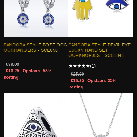
PANDORA STYLE BOZE OOG
PANDORA STYLE DEVIL EYE
OORHANGERS - SCE058
LUCKY HAND SET
OORKNOPJES - SCE1341
€39.00
★
★
★
★
★
(1)
€16.25
Opslaan: 58%
€25.00
korting
€16.25
Opslaan: 35%
korting