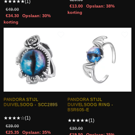
★
★
★
★
★
(1)
€13.00
Opslaan: 38%
€49.00
korting
€34.30
Opslaan: 30%
korting
PANDORA STIJL
PANDORA STIJL
DUIVELSOOG - SCC2895
DUIVELSOOG RING -
BSR605-E
★
★
★
★
☆
(1)
★
★
★
★
★
(1)
€39.00
€30.00
€25.35
Opslaan: 35%
€19.50
Opslaan: 35%