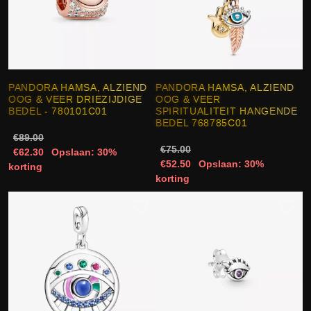
PANDORA HAMSA, ALZIEND
PANDORA HAMSA, ALZIEND
OOG & VEER DRIEZIJDIGE
OOG & VEER
BEDEL - 780101C01
SPIRITUALITEIT HANGENDE
BEDEL 768785C01
€89.00
€75.00
€62.30
Opslaan: 30%
€52.50
Opslaan: 30%
korting
korting