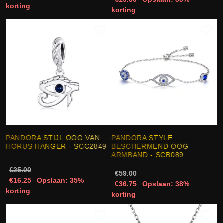
korting
korting
PANDORA STIJL OOG VAN
PANDORA STYLE
HORUS HANGER - SCC2849
BESCHERMEND OOG
ARMBAND - SCB089
€25.00
€59.00
€16.25
Opslaan: 35%
€36.75
Opslaan: 38%
korting
korting