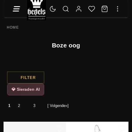
HOME
Boze oog
FILTER
💎 Sieraden AI
1
2
3
[ Volgende»]