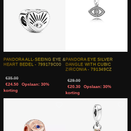
PANDORA ALL-SEEING EYE &
PANDORA EYE SILVER
HEART BEDEL - 799179C00
DANGLE WITH CUBIC
ZIRCONIA - 791349CZ
€35.00
€29.00
€24.50
Opslaan: 30%
€20.30
Opslaan: 30%
korting
korting