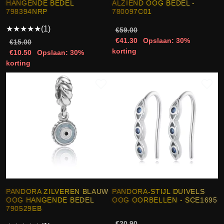
HANGENDE BEDEL
ALZIEND OOG BEDEL -
798394NRP
780097C01
★
★
★
★
★
(1)
€59.00
€41.30
Opslaan: 30%
€15.00
korting
€10.50
Opslaan: 30%
korting
PANDORA ZILVEREN BLAUW
PANDORA-STIJL DUIVELS
OOG HANGENDE BEDEL
OOG OORBELLEN - SCE1695
790529EB
€20.90