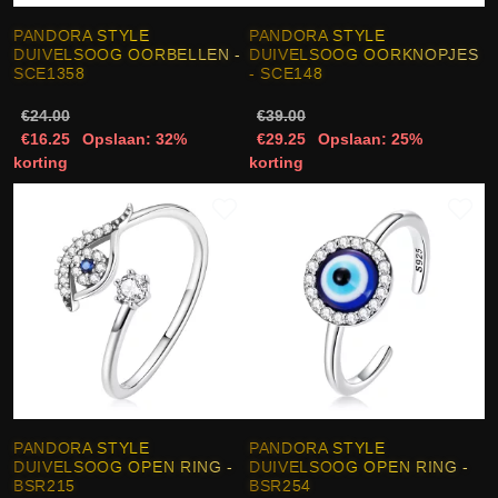
PANDORA STYLE
PANDORA STYLE
DUIVELSOOG OORBELLEN -
DUIVELSOOG OORKNOPJES
SCE1358
- SCE148
€24.00
€39.00
€16.25
Opslaan: 32%
€29.25
Opslaan: 25%
korting
korting
PANDORA STYLE
PANDORA STYLE
DUIVELSOOG OPEN RING -
DUIVELSOOG OPEN RING -
BSR215
BSR254