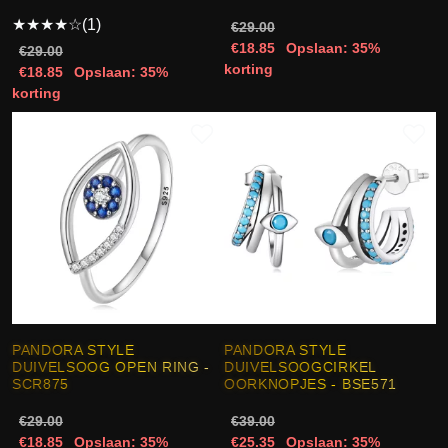
★
★
★
★
☆
(1)
€29.00
€18.85
Opslaan: 35%
€29.00
korting
€18.85
Opslaan: 35%
korting
PANDORA STYLE
PANDORA STYLE
DUIVELSOOG OPEN RING -
DUIVELSOOGCIRKEL
SCR875
OORKNOPJES - BSE571
€29.00
€39.00
€18.85
Opslaan: 35%
€25.35
Opslaan: 35%