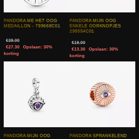
PANDORA ME HET OOG
PANDORA MIJN OOG
MEDAILLON - 799668C01
ENKELE OORKNOPJES
298554C01
€39.00
€19.00
€27.30
Opslaan: 30%
€13.30
Opslaan: 30%
korting
korting
PANDORA MIJN OOG
PANDORA SPRANKELEND