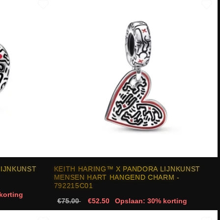
LIJNKUNST
KEITH HARING™ X PANDORA LIJNKUNST
MENSEN HART HANGEND CHARM -
792215C01
korting
€75.00
€52.50
Opslaan: 30% korting