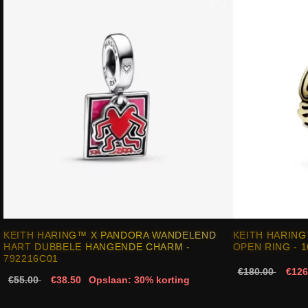
KEITH HARING™ X PANDORA WANDELEND
KEITH HARING
HART DUBBELE HANGENDE CHARM -
OPEN RING - 
792216C01
€180.00
€126
€55.00
€38.50
Opslaan: 30% korting