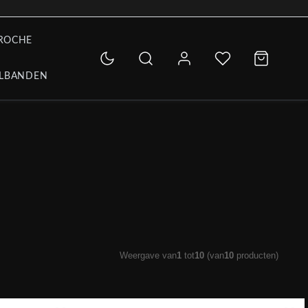
ROCHE
LBANDEN
Weergave van
1
tot
10
(van
10
producten)