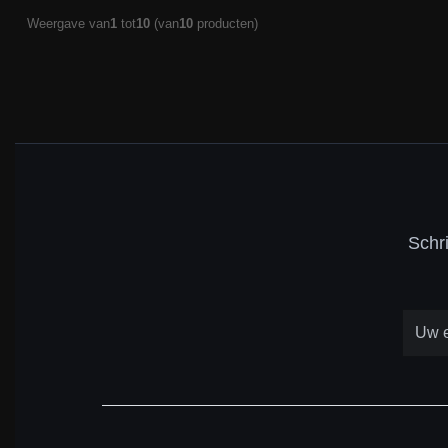
Weergave van
1
tot
10
(van
10
producten)
Schr