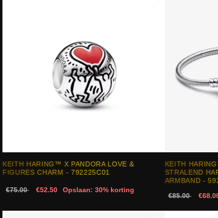
KEITH HARING™ X PANDORA LOVE &
KEITH HARIN
FIGURES CHARM - 792225C01
STRALEND HA
ARMBAND - 59
€75.00
€52.50
Opslaan: 30% korting
€85.00
€68.0