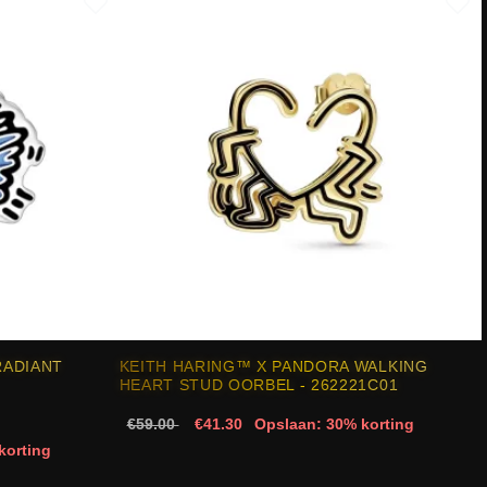
RADIANT
KEITH HARING™ X PANDORA WALKING
HEART STUD OORBEL - 262221C01
€59.00
€41.30
Opslaan: 30% korting
korting