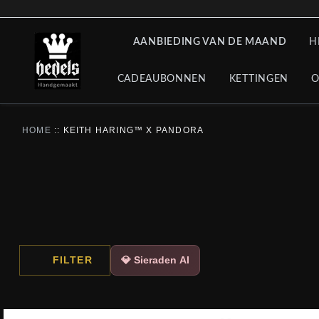
AANBIEDING VAN DE MAAND
H
CADEAUBONNEN
KETTINGEN
O
HOME
::
KEITH HARING™ X PANDORA
FILTER
💎 Sieraden AI