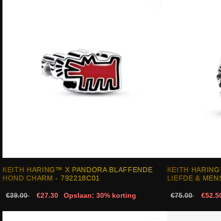
KEITH HARING™ X PANDORA BLAFFENDE
KEITH HARING
HOND CHARM - 792218C01
LIEFDE & MEN
€39.00
€27.30
Opslaan: 30% korting
€75.00
€52.5