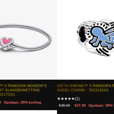
G™ X PANDORA MOMENTS
KEITH HARING™ X PANDORA 
RT SLANGENKETTING
ANGEL CHARM - 792219C01
2217C01
★
★
★
★
★
(1)
0
Opslaan: 20% korting
€39.00
€27.30
Opslaan: 30% 