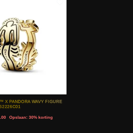
™ X PANDORA WAVY FIGURE
162226C01
.00
Opslaan: 30% korting