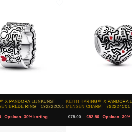
™ X PANDORA LIJNKUNST
KEITH HARING™ X PANDORA 
SEN BREDE RING - 192222C01
MENSEN CHARM - 792224C01
0
Opslaan: 30% korting
€75.00
€52.50
Opslaan: 30% 