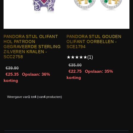
PANDORA STIJL OLIFANT
PANDORA STIJL GOUDEN
HOL PATROON
OLIFANT OORBELLEN -
GEGRAVEERDE STERLING
SCE1794
ZILVEREN KRALEN -
★
★
★
★
★
(1)
SCC2758
€35.00
€39.90
€22.75
Opslaan: 35%
€25.35
Opslaan: 36%
korting
korting
Weergave van
1
tot
4
(van
4
producten)