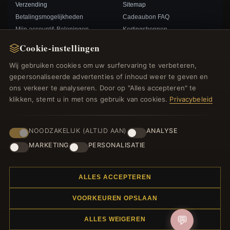
Verzending
Sitemap
Betalingsmogelijkheden
Cadeaubon FAQ
Mijn account& Beloningen
Kortingsbonnen
Neem contact met ons op
Afmelden voor nieuwsbrief
Cookie-instellingen
Wij gebruiken cookies om uw surfervaring te verbeteren,
SNELLE LINKS
VOLG ONS
gepersonaliseerde advertenties of inhoud weer te geven en
ons verkeer te analyseren. Door op "Alles accepteren" te
Nieuwe producten
klikken, stemt u in met ons gebruik van cookies.
Privacybeleid
Specials
BETAALMETHODEN
Blog
Beoordelingen
NOODZAKELIJK (ALTIJD AAN)
ANALYSE
Inloggen
MARKETING
PERSONALISATIE
ALLES ACCEPTEREN
VOORKEUREN OPSLAAN
© 2012–2026
. Alle rechten voorbehouden.
Bedelsoutlet.nl
💬
ALLES WEIGEREN