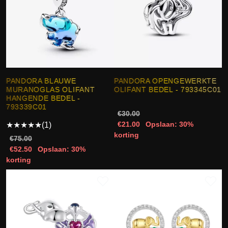
PANDORA BLAUWE
PANDORA OPENGEWERKTE
MURANOGLAS OLIFANT
OLIFANT BEDEL - 793345C01
HANGENDE BEDEL -
793339C01
€30.00
€21.00
Opslaan: 30%
★
★
★
★
★
(1)
korting
€75.00
€52.50
Opslaan: 30%
korting