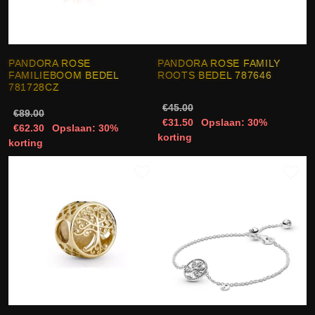
PANDORA ROSE
PANDORA ROSE FAMILY
FAMILIEBOOM BEDEL
ROOTS BEDEL 787646
781728CZ
€45.00
€89.00
€31.50
Opslaan: 30%
€62.30
Opslaan: 30%
korting
korting