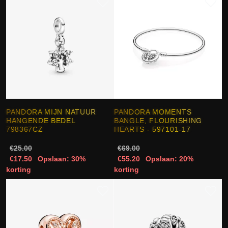
PANDORA MIJN NATUUR
PANDORA MOMENTS
HANGENDE BEDEL
BANGLE, FLOURISHING
798367CZ
HEARTS - 597101-17
€25.00
€69.00
€17.50
Opslaan: 30%
€55.20
Opslaan: 20%
korting
korting