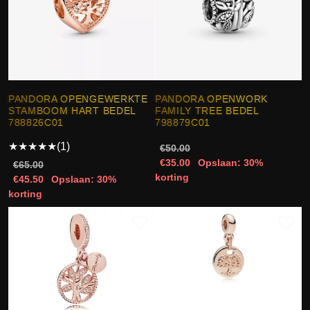
PANDORA OPENGEWERKTE
PANDORA OPENWORK
STAMBOOM HART BEDEL
FAMILY TREE BEDEL
788826C01
798879C01
★
★
★
★
★
(1)
€50.00
€35.00
Opslaan: 30%
€65.00
korting
€45.50
Opslaan: 30%
korting