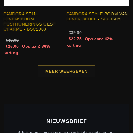
PANDORA STIJL
PANDORA STYLE BOOM VAN
LEVENSBOOM
LEVEN BEDEL - SCC1608
POSITIONERINGS GESP
CHARME - BSC1003
€39.00
€22.75
Opslaan: 42%
€40.90
korting
€26.00
Opslaan: 36%
korting
MEER WEERGEVEN
NIEUWSBRIEF
Schrijf u nu in voor onze nieuwsbrief en ontvang een