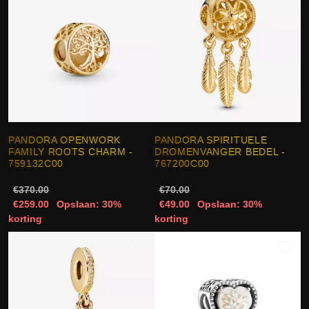
PANDORA OPENWORK
PANDORA SPIRITUELE
FAMILY ROOTS CHARM -
DROMENVANGER BEDEL -
759132C00
767200C00
€370.00
€70.00
€259.00
Opslaan: 30%
€49.00
Opslaan: 30%
korting
korting