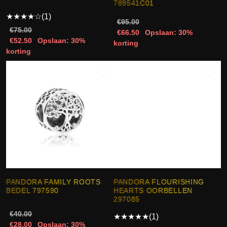
789541C01
★
★
★
★
☆
(1)
€95.00
€75.00
€66.50
Opslaan: 30%
€52.50
Opslaan: 30%
korting
korting
PANDORA FAMILY ROOTS
PANDORA FLOURISHING
BEDEL 797590
HEARTS OORBELLEN
297085
€40.00
★
★
★
★
★
(1)
€28.00
Opslaan: 30%