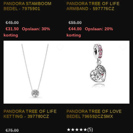
PANDORA STAMBOOM
PANDORA TREE OF LIFE
BEDEL - 7975901
ARMBAND - 597776CZ
€45.00
€55.00
€31.50
Opslaan: 30%
€44.00
Opslaan: 20%
korting
korting
PANDORA TREE OF LIFE
PANDORA TREE OF LOVE
KETTING - 397780CZ
BEDEL 796592CZSMX
★
★
★
★
★
(5)
€75.00