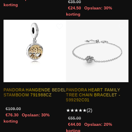
€35.00
korting
€24.50
Opslaan: 30%
korting
PANDORA HANGENDE BEDEL
PANDORA HEART FAMILY
STAMBOOM 791988CZ
TREE CHAIN BRACELET -
599292C01
€109.00
★
★
★
★
★
(2)
€76.30
Opslaan: 30%
€55.00
korting
€44.00
Opslaan: 20%
korting