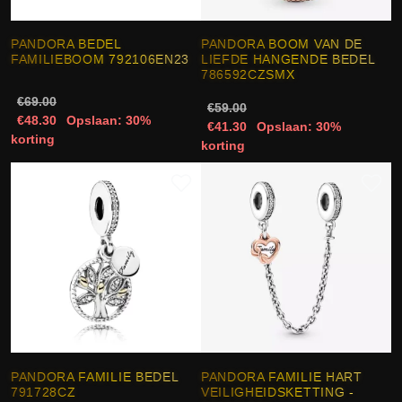
PANDORA BEDEL
PANDORA BOOM VAN DE
FAMILIEBOOM 792106EN23
LIEFDE HANGENDE BEDEL
786592CZSMX
€69.00
€59.00
€48.30
Opslaan: 30%
€41.30
Opslaan: 30%
korting
korting
PANDORA FAMILIE BEDEL
PANDORA FAMILIE HART
791728CZ
VEILIGHEIDSKETTING -