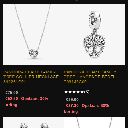
PANDORA HEART FAMILY
PANDORA HEART FAMILY
TREE COLLIER NECKLACE -
TREE HANGENDE BEDEL -
399261C01
799149C00
★
★
★
★
★
(3)
€75.00
€52.50
Opslaan: 30%
€39.00
korting
€27.30
Opslaan: 30%
korting