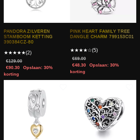
PANDORA ZILVEREN
PINK HEART FAMILY TREE
STAMBOOM KETTING
DANGLE CHARM 799153C01
390384CZ-80
★
★
★
★
☆
(5)
★
★
★
★
★
(2)
€69.00
€129.00
€48.30
Opslaan: 30%
€90.30
Opslaan: 30%
korting
korting