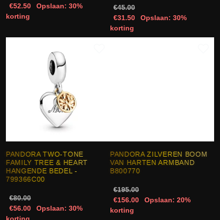
€52.50
Opslaan: 30%
€45.00
korting
€31.50
Opslaan: 30%
korting
PANDORA TWO-TONE
PANDORA ZILVEREN BOOM
FAMILY TREE & HEART
VAN HARTEN ARMBAND
HANGENDE BEDEL -
B800770
799366C00
€195.00
€80.00
€156.00
Opslaan: 20%
€56.00
Opslaan: 30%
korting
korting