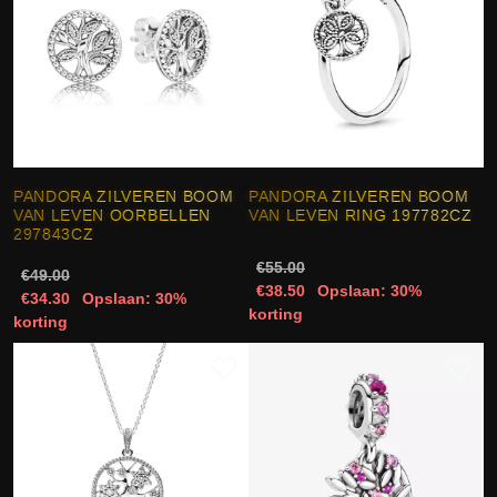
PANDORA ZILVEREN BOOM
PANDORA ZILVEREN BOOM
VAN LEVEN OORBELLEN
VAN LEVEN RING 197782CZ
297843CZ
€55.00
€49.00
€38.50
Opslaan: 30%
€34.30
Opslaan: 30%
korting
korting