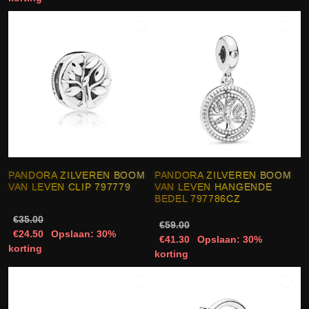
PANDORA ZILVEREN BOOM
PANDORA ZILVEREN BOOM
VAN LEVEN CLIP 797779
VAN LEVEN HANGENDE
BEDEL 797786CZ
€35.00
€59.00
€24.50
Opslaan: 30%
€41.30
Opslaan: 30%
korting
korting