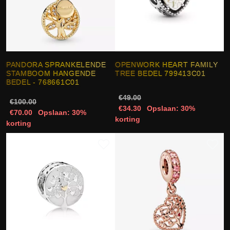
PANDORA SPRANKELENDE
OPENWORK HEART FAMILY
STAMBOOM HANGENDE
TREE BEDEL 799413C01
BEDEL - 768661C01
€49.00
€100.00
€34.30
Opslaan: 30%
€70.00
Opslaan: 30%
korting
korting