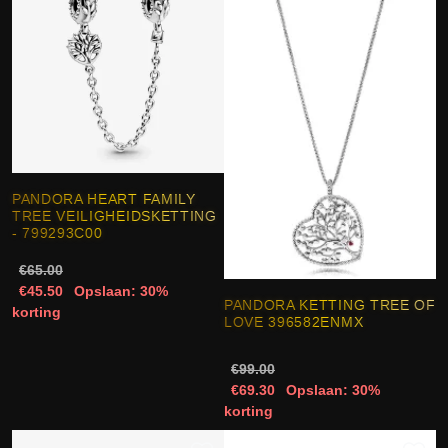
PANDORA HEART FAMILY
TREE VEILIGHEIDSKETTING
- 799293C00
€65.00
€45.50
Opslaan: 30%
PANDORA KETTING TREE OF
korting
LOVE 396582ENMX
€99.00
€69.30
Opslaan: 30%
korting