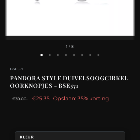
1
/ 8
BSE571
PANDORA STYLE DUIVELSOOGCIRKEL
OORKNOPJES - BSE571
€25.35
Opslaan: 35% korting
€39.00
KLEUR