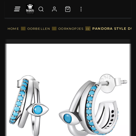
::
PANDORA STYLE DUI
HOME
::
OORBELLEN
::
OORKNOPJES