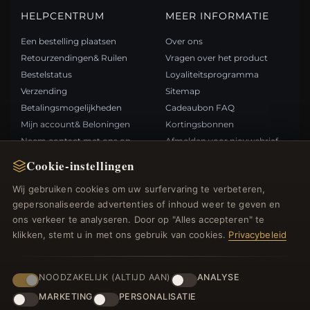
HELPCENTRUM
MEER INFORMATIE
Een bestelling plaatsen
Over ons
Retourzendingen& Ruilen
Vragen over het product
Bestelstatus
Loyaliteitsprogramma
Verzending
Sitemap
Betalingsmogelijkheden
Cadeaubon FAQ
Mijn account& Beloningen
Kortingsbonnen
Neem contact met ons op
Afmelden voor nieuwsbrief
Cookie-instellingen
SNELLE LINKS
VOLG ONS
Wij gebruiken cookies om uw surfervaring te verbeteren,
gepersonaliseerde advertenties of inhoud weer te geven en
Nieuwe producten
ons verkeer te analyseren. Door op "Alles accepteren" te
Specials
BETAALMETHODEN
klikken, stemt u in met ons gebruik van cookies.
Privacybeleid
Blog
Beoordelingen
Inloggen
NOODZAKELIJK (ALTIJD AAN)
ANALYSE
MARKETING
PERSONALISATIE