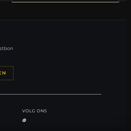
mstbon
EN
VOLG ONS