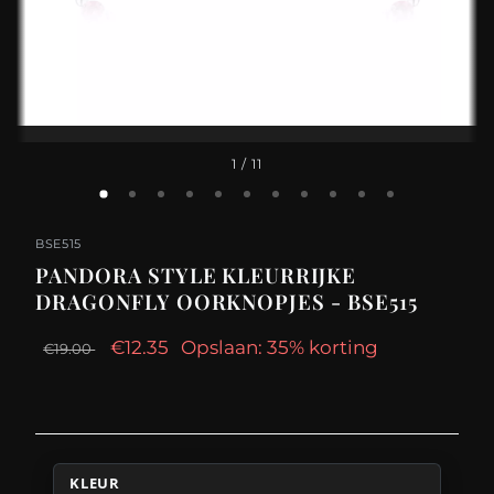
1
/ 11
BSE515
PANDORA STYLE KLEURRIJKE
DRAGONFLY OORKNOPJES - BSE515
€12.35
Opslaan: 35% korting
€19.00
KLEUR