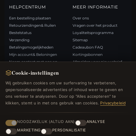
HELPCENTRUM
MEER INFORMATIE
Een bestelling plaatsen
Over ons
Retourzendingen& Ruilen
Vragen over het product
Bestelstatus
Loyaliteitsprogramma
Verzending
Sitemap
Betalingsmogelijkheden
Cadeaubon FAQ
Mijn account& Beloningen
Kortingsbonnen
Neem contact met ons op
Afmelden voor nieuwsbrief
Cookie-instellingen
SNELLE LINKS
VOLG ONS
Wij gebruiken cookies om uw surfervaring te verbeteren,
gepersonaliseerde advertenties of inhoud weer te geven en
Nieuwe producten
ons verkeer te analyseren. Door op "Alles accepteren" te
Specials
BETAALMETHODEN
klikken, stemt u in met ons gebruik van cookies.
Privacybeleid
Blog
Beoordelingen
Inloggen
NOODZAKELIJK (ALTIJD AAN)
ANALYSE
MARKETING
PERSONALISATIE