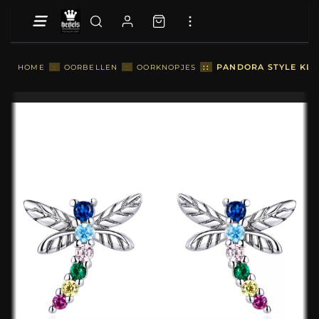
::
PANDORA STYLE KLE
HOME
::
OORBELLEN
::
OORKNOPJES