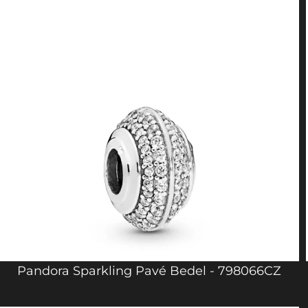
Pandora Sparkling Pavé Bedel - 798066CZ