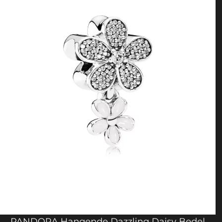
PANDORA Hangende Dazzling Daisy Bedel