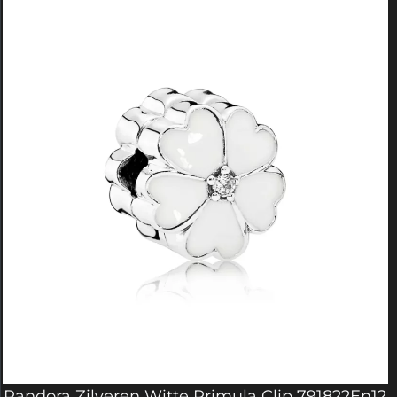
Pandora Zilveren Witte Primula Clip 791822En12