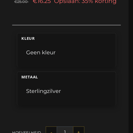
€16.25
Opslaan: 35% korting
€25.00
KLEUR
Geen kleur
METAAL
Sterlingzilver
-
+
HOEVEELHEID