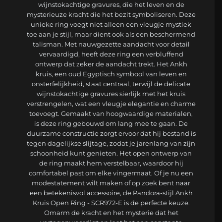
wijnstokachtige gravures, die het leven en de
mysterieuze kracht die het bezit symboliseren. Deze
unieke ring voegt niet alleen een vleugje mystiek
toe aan je stijl, maar dient ook als een beschermend
talisman. Met nauwgezette aandacht voor detail
vervaardigd, heeft deze ring een verbluffend
ontwerp dat zeker de aandacht trekt. Het Ankh
kruis, een oud Egyptisch symbool van leven en
onsterfelijkheid, staat centraal, terwijl de delicate
wijnstokachtige gravures sierlijk met het kruis
verstrengelen, wat een vleugje elegantie en charme
toevoegt. Gemaakt van hoogwaardige materialen,
is deze ring gebouwd om lang mee te gaan. De
duurzame constructie zorgt ervoor dat hij bestand is
tegen dagelijkse slijtage, zodat je jarenlang van zijn
schoonheid kunt genieten. Het open ontwerp van
de ring maakt hem verstelbaar, waardoor hij
comfortabel past om elke vingermaat. Of je nu een
modestatement wilt maken of op zoek bent naar
een betekenisvol accessoire, de Pandora-stijl Ankh
Kruis Open Ring - SCR972-E is de perfecte keuze.
Omarm de kracht en het mysterie dat het