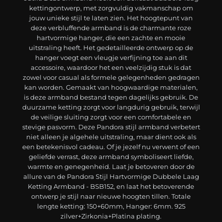
kettingontwerp, met zorgvuldig vakmanschap om
jouw unieke stijl te laten zien. Het hoogtepunt van
deze verbluffende armband is de charmante roze
hartvormige hanger, die een zachte en mooie
uitstraling heeft. Het gedetailleerde ontwerp op de
hanger voegt een vleugje verfijning toe aan dit
accessoire, waardoor het een veelzijdig stuk is dat
zowel voor casual als formele gelegenheden gedragen
kan worden. Gemaakt van hoogwaardige materialen,
is deze armband bestand tegen dagelijks gebruik. De
duurzame ketting zorgt voor langdurig gebruik, terwijl
de veilige sluiting zorgt voor een comfortabele en
stevige pasvorm. Deze Pandora stijl armband verbetert
niet alleen je algehele uitstraling, maar dient ook als
een betekenisvol cadeau. Of je jezelf nu verwent of een
geliefde verrast, deze armband symboliseert liefde,
warmte en genegenheid. Laat je betoveren door de
allure van de Pandora Stijl Hartvormige Dubbele Laag
Ketting Armband - BSB152, en laat het betoverende
ontwerp je stijl naar nieuwe hoogten tillen. Totale
lengte ketting: 150+60mm, Hanger: 6mm. 925
zilver+Zirkonia+Platina plating.