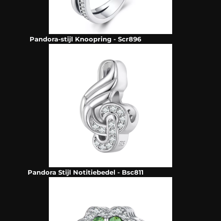
Pandora-stijl Knoopring - Scr896
Pandora Stijl Notitiebedel - Bsc811