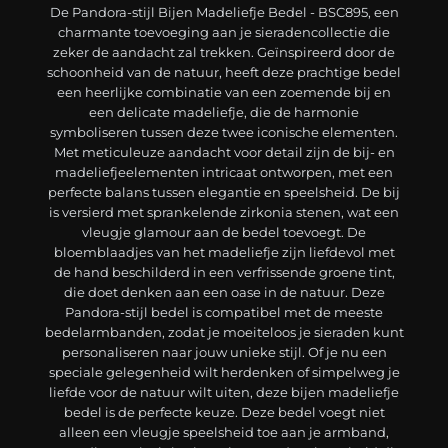
De Pandora-stijl Bijen Madeliefje Bedel - BSC895, een
charmante toevoeging aan je sieradencollectie die
zeker de aandacht zal trekken. Geïnspireerd door de
schoonheid van de natuur, heeft deze prachtige bedel
een heerlijke combinatie van een zoemende bij en
een delicate madeliefje, die de harmonie
symboliseren tussen deze twee iconische elementen.
Met meticuleuze aandacht voor detail zijn de bij- en
madeliefjeelementen intricaat ontworpen, met een
perfecte balans tussen elegantie en speelsheid. De bij
is versierd met sprankelende zirkonia stenen, wat een
vleugje glamour aan de bedel toevoegt. De
bloemblaadjes van het madeliefje zijn liefdevol met
de hand beschilderd in een verfrissende groene tint,
die doet denken aan een oase in de natuur. Deze
Pandora-stijl bedel is compatibel met de meeste
bedelarmbanden, zodat je moeiteloos je sieraden kunt
personaliseren naar jouw unieke stijl. Of je nu een
speciale gelegenheid wilt herdenken of simpelweg je
liefde voor de natuur wilt uiten, deze bijen madeliefje
bedel is de perfecte keuze. Deze bedel voegt niet
alleen een vleugje speelsheid toe aan je armband,