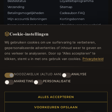
Bestelstatus
Loyaliteitsprogramma
Verzending
Sitemap
Betalingsmogelijkheden
Cadeaubon FAQ
Mijn account& Beloningen
Kortingsbonnen
Neem contact met ons op
Afmelden voor nieuwsbrief
Cookie-instellingen
SNELLE LINKS
VOLG ONS
Wij gebruiken cookies om uw surfervaring te verbeteren,
gepersonaliseerde advertenties of inhoud weer te geven en
Nieuwe producten
ons verkeer te analyseren. Door op "Alles accepteren" te
Specials
BETAALMETHODEN
klikken, stemt u in met ons gebruik van cookies.
Privacybeleid
Blog
Beoordelingen
Inloggen
NOODZAKELIJK (ALTIJD AAN)
ANALYSE
MARKETING
PERSONALISATIE
ALLES ACCEPTEREN
© 2012–2026
. Alle rechten
Bedelsoutlet.nl
VOORKEUREN OPSLAAN