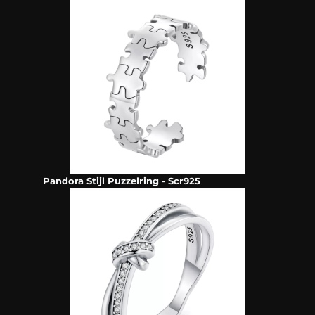
Pandora Stijl Puzzelring - Scr925