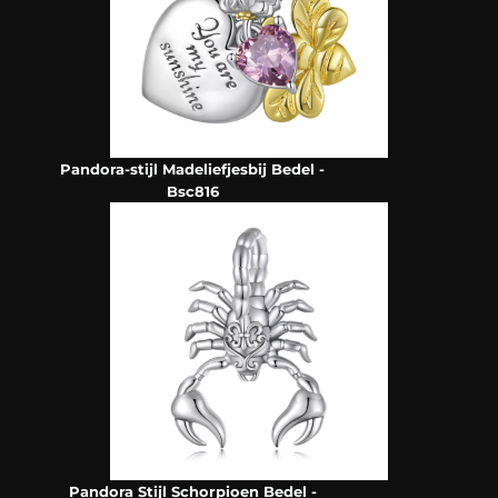
Pandora-stijl Madeliefjesbij Bedel -
Bsc816
Pandora Stijl Schorpioen Bedel -