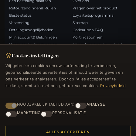
Een bestelling plaatsen
Over ons
Retourzendingen& Ruilen
Vragen over het product
Bestelstatus
Loyaliteitsprogramma
Verzending
Sitemap
Betalingsmogelijkheden
Cadeaubon FAQ
Mijn account& Beloningen
Kortingsbonnen
Neem contact met ons op
Afmelden voor nieuwsbrief
Cookie-instellingen
SNELLE LINKS
VOLG ONS
Wij gebruiken cookies om uw surfervaring te verbeteren,
gepersonaliseerde advertenties of inhoud weer te geven en
Nieuwe producten
ons verkeer te analyseren. Door op "Alles accepteren" te
Specials
BETAALMETHODEN
klikken, stemt u in met ons gebruik van cookies.
Privacybeleid
Blog
Beoordelingen
Inloggen
NOODZAKELIJK (ALTIJD AAN)
ANALYSE
MARKETING
PERSONALISATIE
ALLES ACCEPTEREN