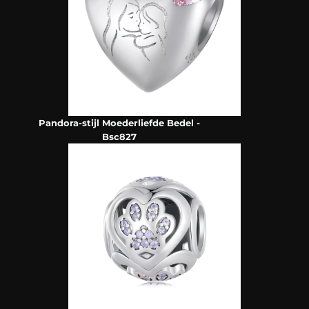
Pandora-stijl Moederliefde Bedel -
Bsc827