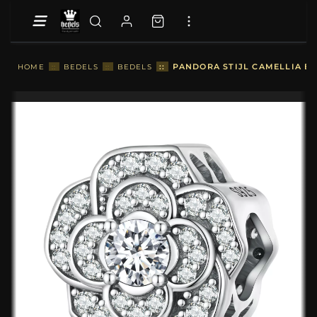
::
PANDORA STIJL CAMELLIA BE
HOME
::
BEDELS
::
BEDELS