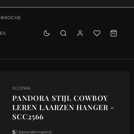
BROCHE
IES
SCC2566
PANDORA STIJL COWBOY
LEREN LAARZEN HANGER -
SCC2566
5
(1 Beoordeling(en))