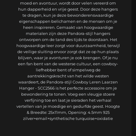
moed en avontuur, wordt door velen vereerd om
hun dapperheid en vrije geest. Door deze hangers
te dragen, kun je deze bewonderenswaardige
eigenschappen belichamen en de mensen om je
heen inspireren. Gemaakt van hoogwaardige
materialen zijn deze Pandora-stijl hangers
ontworpen om de tand des tijds te doorstaan. Het
hoogwaardige leer zorgt voor duurzaamheid, terwijl
de veilige sluiting ervoor zorgt dat ze op hun plaats
blijven, waar je avonturen je ook brengen. Of je nu
een fan bent van de westerse cultuur, een cowboy-
liefhebber bent of simpelweg de
aantrekkingskracht van het wilde westen
waardeert, de Pandora-stijl Cowboy Leren Laarzen
Hanger - SCC2566 is het perfecte accessoire om je
bewondering te tonen. Voeg een vleugje stoere
verfijning toe en laat je sieraden het verhaal
vertellen van je moedige en gedurfde geest. Hoogte
& Breedte: 25x11mm, Opening: 4.5mm 925
zilver+email+synthetische turquoise+oxidatie