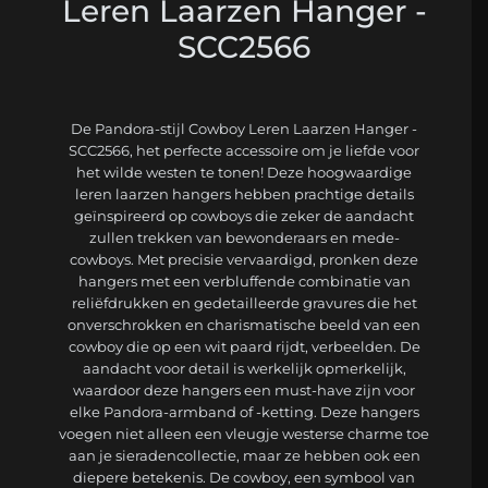
Leren Laarzen Hanger -
SCC2566
De Pandora-stijl Cowboy Leren Laarzen Hanger -
SCC2566, het perfecte accessoire om je liefde voor
het wilde westen te tonen! Deze hoogwaardige
leren laarzen hangers hebben prachtige details
geïnspireerd op cowboys die zeker de aandacht
zullen trekken van bewonderaars en mede-
cowboys. Met precisie vervaardigd, pronken deze
hangers met een verbluffende combinatie van
reliëfdrukken en gedetailleerde gravures die het
onverschrokken en charismatische beeld van een
cowboy die op een wit paard rijdt, verbeelden. De
aandacht voor detail is werkelijk opmerkelijk,
waardoor deze hangers een must-have zijn voor
elke Pandora-armband of -ketting. Deze hangers
voegen niet alleen een vleugje westerse charme toe
aan je sieradencollectie, maar ze hebben ook een
diepere betekenis. De cowboy, een symbool van