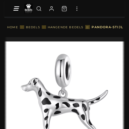
::
PANDORA-STIJL DA
HOME
::
BEDELS
::
HANGENDE BEDELS