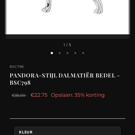
1
/ 5
BSC798
PANDORA-STIJL DALMATIËR BEDEL -
BSC798
€22.75
Opslaan: 35% korting
€35.00
KLEUR