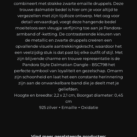
combineert met strakke zwarte emaille druppels. Deze
trouwe dalmatiër bedel is hier om je voor altijd te
vergezellen met zijn tijdloze ontwerp. Met oog voor
detail vervaardigd, voegt deze hangende bedel
moeiteloos een vleugje verfijning toe aan je Pandora-
armband of -ketting. De contrasterende kleuren van
de metallic en zwarte druppels creëren een
opvallende visuele aantrekkingskracht, waardoor het
een veelzijdig stuk is dat past bij elke outfit of stijl. Met
zijn blijvende charme en trouwe representatie is de
Pandora Style Dalmatian Dangle - BSC798 het
perfecte symbool van loyaliteit en gezelschap. Omarm
zijn schoonheid en laat het een constante herinnering
zijn aan de onwankelbare band die je deelt met je
geliefden.
Hoogte en breedte: 2,2 x 2,1 cm, Boorgat diameter: 0,45
cm
925 zilver + Emaille + Oxidatie
Vind meer gerelateerde producten: