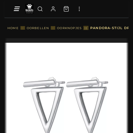
::
PANDORA-STIJL DRI
HOME
::
OORBELLEN
::
OORKNOPJES