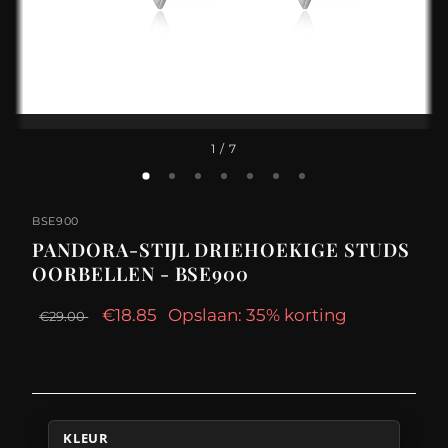
1
/ 7
BSE900
PANDORA-STIJL DRIEHOEKIGE STUDS
OORBELLEN - BSE900
€18.85
Opslaan: 35% korting
€29.00
KLEUR