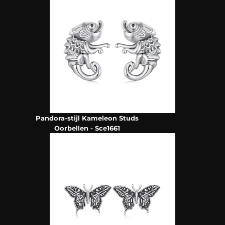
Pandora-stijl Kameleon Studs
Oorbellen - Sce1661