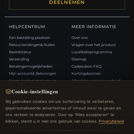
DEELNEMEN
HELPCENTRUM
MEER INFORMATIE
Een bestelling plaatsen
Over ons
Retourzendingen& Ruilen
Vragen over het product
Bestelstatus
Loyaliteitsprogramma
Verzending
Sitemap
Betalingsmogelijkheden
Cadeaubon FAQ
Mijn account& Beloningen
Kortingsbonnen
Neem contact met ons op
Afmelden voor nieuwsbrief
Cookie-instellingen
SNELLE LINKS
VOLG ONS
Wij gebruiken cookies om uw surfervaring te verbeteren,
gepersonaliseerde advertenties of inhoud weer te geven en
Nieuwe producten
ons verkeer te analyseren. Door op "Alles accepteren" te
Specials
BETAALMETHODEN
klikken, stemt u in met ons gebruik van cookies.
Privacybeleid
Blog
Beoordelingen