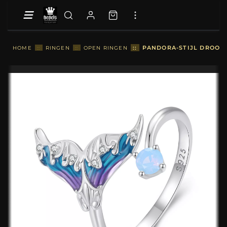
::
PANDORA-STIJL DROOM 
HOME
::
RINGEN
::
OPEN RINGEN