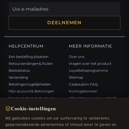
DEELNEMEN
HELPCENTRUM
MEER INFORMATIE
Een bestelling plaatsen
Over ons
Retourzendingen& Ruilen
Vragen over het product
Bestelstatus
Loyaliteitsprogramma
Verzending
Sitemap
Betalingsmogelijkheden
Cadeaubon FAQ
Mijn account& Beloningen
Kortingsbonnen
Neem contact met ons op
Afmelden voor nieuwsbrief
Cookie-instellingen
SNELLE LINKS
VOLG ONS
Wij gebruiken cookies om uw surfervaring te verbeteren,
gepersonaliseerde advertenties of inhoud weer te geven en
Nieuwe producten