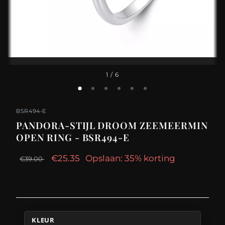
1
/ 6
BSR494-E
PANDORA-STIJL DROOM ZEEMEERMIN
OPEN RING - BSR494-E
€25.35
Opslaan: 35% korting
€39.00
KLEUR