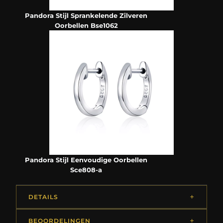
Pandora Stijl Sprankelende Zilveren
Oorbellen Bse1062
Pandora Stijl Eenvoudige Oorbellen
Sce808-a
DETAILS
BEOORDELINGEN