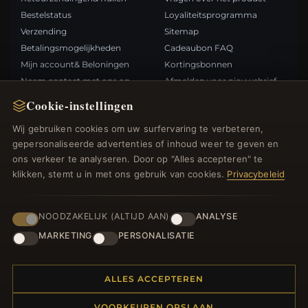
Bestelstatus
Loyaliteitsprogramma
Verzending
Sitemap
Betalingsmogelijkheden
Cadeaubon FAQ
Mijn account& Beloningen
Kortingsbonnen
Neem contact met ons op
Afmelden voor nieuwsbrief
Cookie-instellingen
SNELLE LINKS
VOLG ONS
Wij gebruiken cookies om uw surfervaring te verbeteren,
gepersonaliseerde advertenties of inhoud weer te geven en
Nieuwe producten
ons verkeer te analyseren. Door op "Alles accepteren" te
Specials
BETAALMETHODEN
klikken, stemt u in met ons gebruik van cookies.
Privacybeleid
Blog
Beoordelingen
Inloggen
NOODZAKELIJK (ALTIJD AAN)
ANALYSE
MARKETING
PERSONALISATIE
ALLES ACCEPTEREN
© 2012–2026
. Alle rechten
Bedelsoutlet.nl
VOORKEUREN OPSLAAN