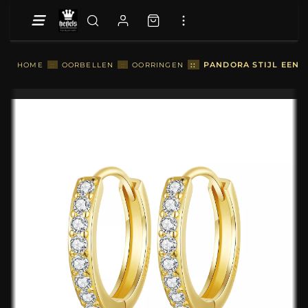
::
PANDORA STIJL EENV
HOME
::
OORBELLEN
::
OORRINGEN