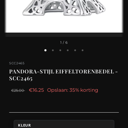
1
/ 6
SCC2465
PANDORA-STIJL EIFFELTORENBEDEL -
SCC2465
€16.25
Opslaan: 35% korting
€25.00
KLEUR