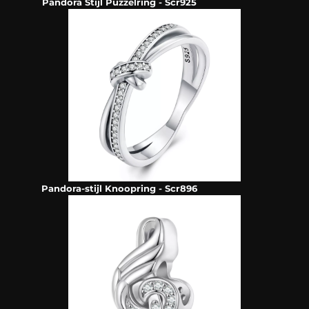
Pandora Stijl Puzzelring - Scr925
Pandora-stijl Knoopring - Scr896