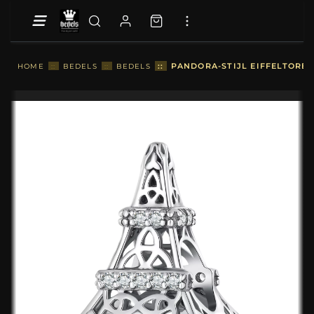
::
PANDORA-STIJL EIFFELTOREN
HOME
::
BEDELS
::
BEDELS