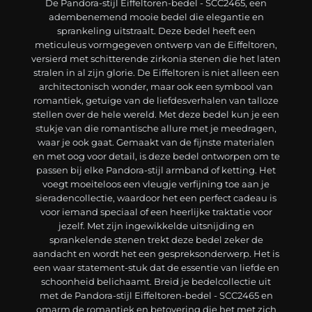
De Pandora-stijl Eiffeltoren-bedel - SCC2465, een
adembenemend mooie bedel die elegantie en
sprankeling uitstraalt. Deze bedel heeft een
meticuleus vormgegeven ontwerp van de Eiffeltoren,
versierd met schitterende zirkonia stenen die het laten
stralen in al zijn glorie. De Eiffeltoren is niet alleen een
architectonisch wonder, maar ook een symbool van
romantiek, getuige van de liefdesverhalen van talloze
stellen over de hele wereld. Met deze bedel kun je een
stukje van die romantische allure met je meedragen,
waar je ook gaat. Gemaakt van de fijnste materialen
en met oog voor detail, is deze bedel ontworpen om te
passen bij elke Pandora-stijl armband of ketting. Het
voegt moeiteloos een vleugje verfijning toe aan je
sieradencollectie, waardoor het een perfect cadeau is
voor iemand speciaal of een heerlijke traktatie voor
jezelf. Met zijn ingewikkelde uitsnijding en
sprankelende stenen trekt deze bedel zeker de
aandacht en wordt het een gespreksonderwerp. Het is
een waar statement-stuk dat de essentie van liefde en
schoonheid belichaamt. Breid je bedelcollectie uit
met de Pandora-stijl Eiffeltoren-bedel - SCC2465 en
omarm de romantiek en betovering die het met zich