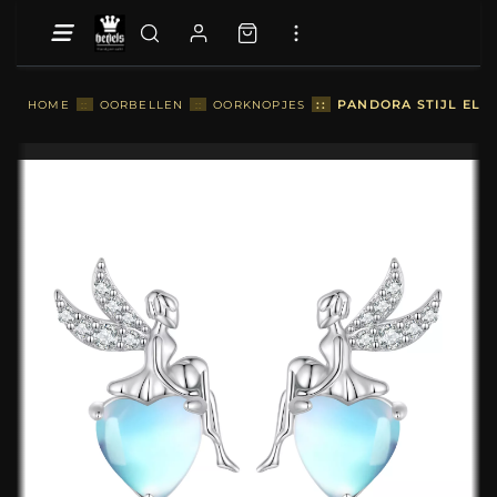
::
PANDORA STIJL ELF
HOME
::
OORBELLEN
::
OORKNOPJES