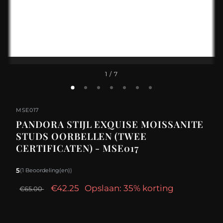
1
/ 7
MSE017
PANDORA STIJL EXQUISE MOISSANITE
STUDS OORBELLEN (TWEE
CERTIFICATEN) - MSE017
5
(1 Beoordeling(en))
€42.25
Opslaan: 35% korting
€65.00