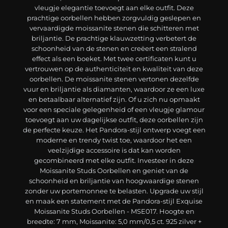
vleugje elegantie toevoegt aan elke outfit. Deze
prachtige oorbellen hebben zorgvuldig geslepen en
vervaardigde moissanite stenen die schitteren met
briljantie. De prachtige klauwzetting verbetert de
schoonheid van de stenen en creëert een stralend
effect als een boeket. Met twee certificaten kunt u
vertrouwen op de authenticiteit en kwaliteit van deze
oorbellen. De moissanite stenen vertonen dezelfde
vuur en briljantie als diamanten, waardoor ze een luxe
en betaalbaar alternatief zijn. Of u zich nu opmaakt
voor een speciale gelegenheid of een vleugje glamour
toevoegt aan uw dagelijkse outfit, deze oorbellen zijn
de perfecte keuze. Het Pandora-stijl ontwerp voegt een
moderne en trendy twist toe, waardoor het een
veelzijdige accessoire is dat kan worden
gecombineerd met elke outfit. Investeer in deze
Moissanite Studs Oorbellen en geniet van de
schoonheid en briljantie van hoogwaardige stenen
zonder uw portemonnee te belasten. Upgrade uw stijl
en maak een statement met de Pandora-stijl Exquise
Moissanite Studs Oorbellen - MSE017. Hoogte en
breedte: 7 mm, Moissanite: 5,0 mm/0,5 ct. 925 zilver +