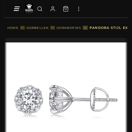
::
PANDORA STIJL EXQ
HOME
::
OORBELLEN
::
OORKNOPJES