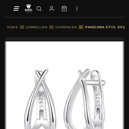
::
PANDORA STIJL EXQUI
HOME
::
OORBELLEN
::
OORRINGEN