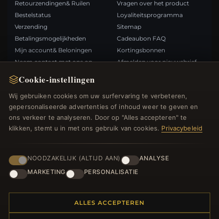
Retourzendingen& Ruilen
Vragen over het product
Bestelstatus
Loyaliteitsprogramma
Verzending
Sitemap
Betalingsmogelijkheden
Cadeaubon FAQ
Mijn account& Beloningen
Kortingsbonnen
Neem contact met ons op
Afmelden voor nieuwsbrief
Cookie-instellingen
SNELLE LINKS
VOLG ONS
Wij gebruiken cookies om uw surfervaring te verbeteren,
gepersonaliseerde advertenties of inhoud weer te geven en
Nieuwe producten
ons verkeer te analyseren. Door op "Alles accepteren" te
Specials
BETAALMETHODEN
klikken, stemt u in met ons gebruik van cookies.
Privacybeleid
Blog
Beoordelingen
Inloggen
NOODZAKELIJK (ALTIJD AAN)
ANALYSE
MARKETING
PERSONALISATIE
ALLES ACCEPTEREN