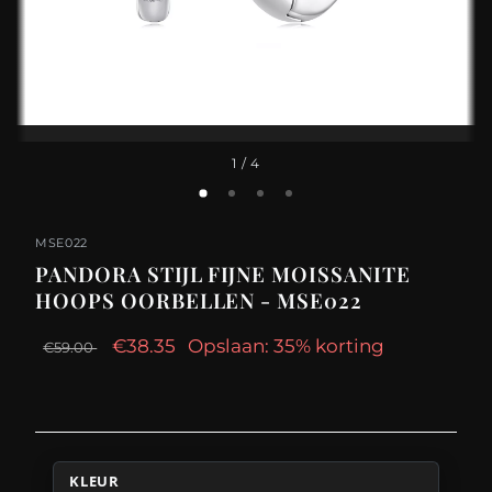
1
/ 4
MSE022
PANDORA STIJL FIJNE MOISSANITE
HOOPS OORBELLEN - MSE022
€38.35
Opslaan: 35% korting
€59.00
KLEUR