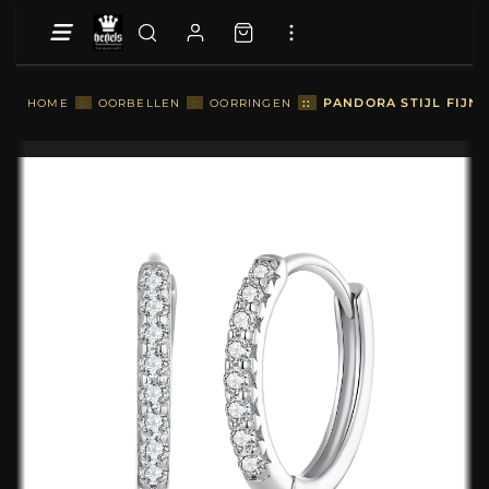
::
PANDORA STIJL FIJN
HOME
::
OORBELLEN
::
OORRINGEN