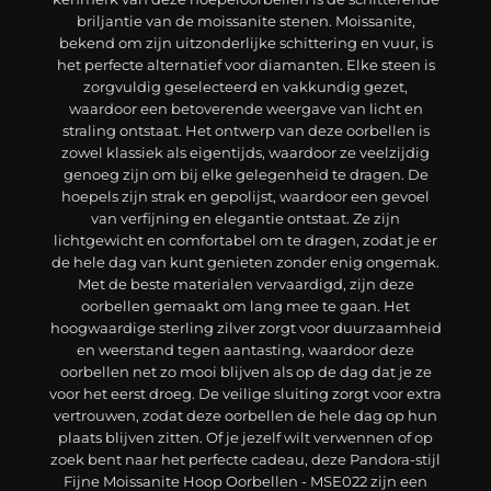
briljantie van de moissanite stenen. Moissanite,
bekend om zijn uitzonderlijke schittering en vuur, is
het perfecte alternatief voor diamanten. Elke steen is
zorgvuldig geselecteerd en vakkundig gezet,
waardoor een betoverende weergave van licht en
straling ontstaat. Het ontwerp van deze oorbellen is
zowel klassiek als eigentijds, waardoor ze veelzijdig
genoeg zijn om bij elke gelegenheid te dragen. De
hoepels zijn strak en gepolijst, waardoor een gevoel
van verfijning en elegantie ontstaat. Ze zijn
lichtgewicht en comfortabel om te dragen, zodat je er
de hele dag van kunt genieten zonder enig ongemak.
Met de beste materialen vervaardigd, zijn deze
oorbellen gemaakt om lang mee te gaan. Het
hoogwaardige sterling zilver zorgt voor duurzaamheid
en weerstand tegen aantasting, waardoor deze
oorbellen net zo mooi blijven als op de dag dat je ze
voor het eerst droeg. De veilige sluiting zorgt voor extra
vertrouwen, zodat deze oorbellen de hele dag op hun
plaats blijven zitten. Of je jezelf wilt verwennen of op
zoek bent naar het perfecte cadeau, deze Pandora-stijl
Fijne Moissanite Hoop Oorbellen - MSE022 zijn een