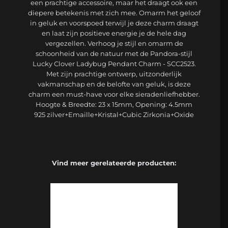
een prachtige accessoire, maar het draagt ook een
diepere betekenis met zich mee. Omarm het geloof
in geluk en voorspoed terwijl je deze charm draagt
en laat zijn positieve energie je de hele dag
vergezellen. Verhoog je stijl en omarm de
schoonheid van de natuur met de Pandora-stijl
Lucky Clover Ladybug Pendant Charm - SCC2523.
Met zijn prachtige ontwerp, uitzonderlijk
vakmanschap en de belofte van geluk, is deze
charm een must-have voor elke sieradenliefhebber.
Hoogte & Breedte: 23 x 15mm, Opening: 4.5mm
925 zilver+Emaille+Kristal+Cubic Zirkonia+Oxide
Vind meer gerelateerde producten: