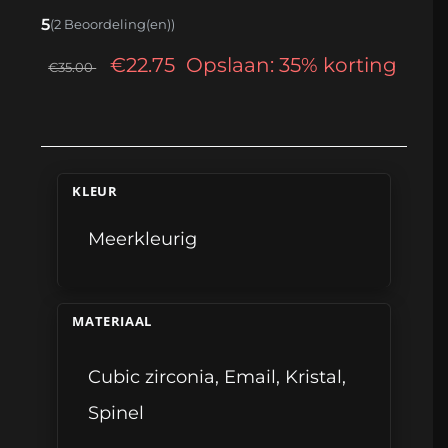
5
(2 Beoordeling(en))
€22.75
Opslaan: 35% korting
€35.00
KLEUR
Meerkleurig
MATERIAAL
Cubic zirconia
,
Email
,
Kristal
,
Spinel