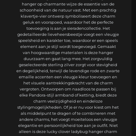
hanger op charmante wijze de essentie van de
schoonheid van de natuur vast. Met een prachtig
klavertje-vier ontwerp symboliseert deze charm
geluk en voorspoed, waardoor het de perfecte
toevoeging is aan je sieradencollectie. Het
gedetailleerde lieveheersbeestje voegt een vleugje
speelsheid en karakter toe, waardoor er een speels
element aan je stijl wordt toegevoegd. Gemaakt
van hoogwaardige materialen is deze hanger
duurzaam en gaat lang mee. Het zorgvuldig
geselecteerde sterling zilver zorgt voor stevigheid
en degelijkheid, terwijl de levendige rode en zwarte
emaille accenten een vleugje kleur toevoegen en
het visuele aantrekkingskracht van de charm
vergroten. Ontworpen om naadloos te passen bij
elke Pandora-stijl armband of ketting, biedt deze
charm veelzijdigheid en eindeloze
stylingmogelijkheden. Of je er nu voor kiest om het
als middelpunt te dragen of te combineren met
andere charms, het voegt moeiteloos een vleugje
elegantie en persoonlijkheid toe aan je outfit. Niet
alleen is deze lucky clover ladybug hanger charm