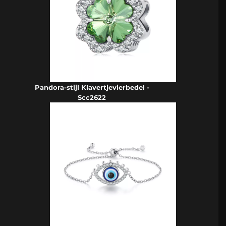
Pandora-stijl Klavertjevierbedel -
Scc2622