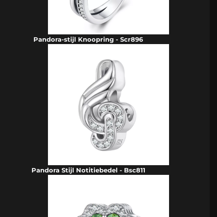
Pandora-stijl Knoopring - Scr896
Pandora Stijl Notitiebedel - Bsc811