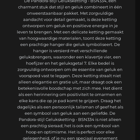
De Pandora-stijl Geluksketting - BSN334, een
charmant stuk dat stijl en geluk combineert in één
onweerstaanbaar pakket. Met zorgvuldige
aandacht voor detail gemaakt, is deze ketting
ontworpen om geluk en positieve energie in je
leven te brengen. Met een delicate ketting gemaakt
van hoogwaardige materialen, toont deze ketting
een prachtige hanger die geluk symboliseert. De
hanger is versierd met verschillende
geluksbrengers, waaronder een klavertje vier, een
hoefijzer en het geluksgetal 7. Elke bedel is
zorgvuldig ontworpen om de essentie van geluk en
voorspoed vast te leggen. Deze ketting straalt niet
alleen elegantie en gratie uit, maar draagt ook een
betekenisvolle boodschap met zich mee. Het dient
als een herinnering om positiviteit te omarmen en
elke kans die op je pad komt te grijpen. Draag het
dagelijks als een persoonlijk talisman of geef het als
een symbool van geluk aan een geliefde. De
Pandora-stijl Geluksketting - BSN334 is niet alleen
een prachtig sieraad; het is ook een symbool van
hoop en optimisme. Het is perfect voor elke
gelegenheid, of je nu een speciaal evenement