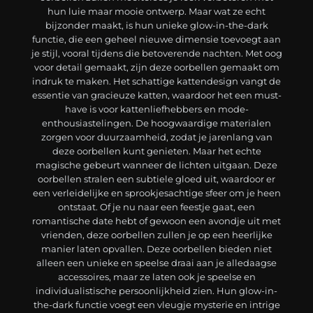
hun luie maar mooie ontwerp. Maar wat ze echt
bijzonder maakt, is hun unieke glow-in-the-dark
functie, die een geheel nieuwe dimensie toevoegt aan
je stijl, vooral tijdens die betoverende nachten. Met oog
voor detail gemaakt, zijn deze oorbellen gemaakt om
indruk te maken. Het schattige kattendesign vangt de
essentie van gracieuze katten, waardoor het een must-
have is voor kattenliefhebbers en mode-
enthousiastelingen. De hoogwaardige materialen
zorgen voor duurzaamheid, zodat je jarenlang van
deze oorbellen kunt genieten. Maar het echte
magische gebeurt wanneer de lichten uitgaan. Deze
oorbellen stralen een subtiele gloed uit, waardoor er
een verleidelijke en sprookjesachtige sfeer om je heen
ontstaat. Of je nu naar een feestje gaat, een
romantische date hebt of gewoon een avondje uit met
vrienden, deze oorbellen zullen je op een heerlijke
manier laten opvallen. Deze oorbellen bieden niet
alleen een unieke en speelse draai aan je alledaagse
accessoires, maar ze laten ook je speelse en
individualistische persoonlijkheid zien. Hun glow-in-
the-dark functie voegt een vleugje mysterie en intrige