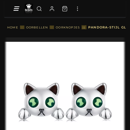
::
PANDORA-STIJL GLO
HOME
::
OORBELLEN
::
OORKNOPJES