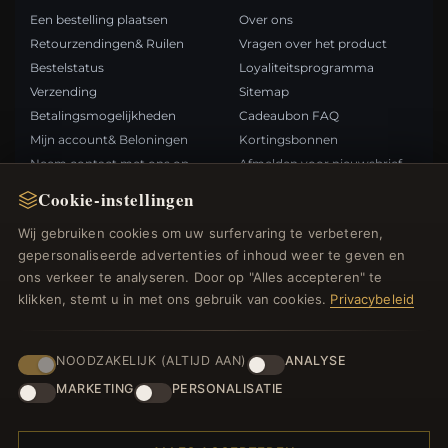
Een bestelling plaatsen
Over ons
Retourzendingen& Ruilen
Vragen over het product
Bestelstatus
Loyaliteitsprogramma
Verzending
Sitemap
Betalingsmogelijkheden
Cadeaubon FAQ
Mijn account& Beloningen
Kortingsbonnen
Neem contact met ons op
Afmelden voor nieuwsbrief
Cookie-instellingen
SNELLE LINKS
VOLG ONS
Wij gebruiken cookies om uw surfervaring te verbeteren,
gepersonaliseerde advertenties of inhoud weer te geven en
Nieuwe producten
ons verkeer te analyseren. Door op "Alles accepteren" te
Specials
BETAALMETHODEN
klikken, stemt u in met ons gebruik van cookies.
Privacybeleid
Blog
Beoordelingen
Inloggen
NOODZAKELIJK (ALTIJD AAN)
ANALYSE
MARKETING
PERSONALISATIE