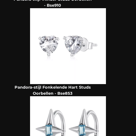
- Bse910
Pandora-stijl Fonkelende Hart Studs
Oorbellen - Bse853