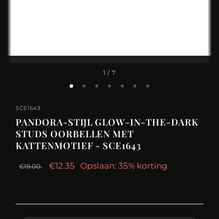
1
/ 7
SCE1643
PANDORA-STIJL GLOW-IN-THE-DARK
STUDS OORBELLEN MET
KATTENMOTIEF - SCE1643
€12.35
Opslaan: 35% korting
€19.00