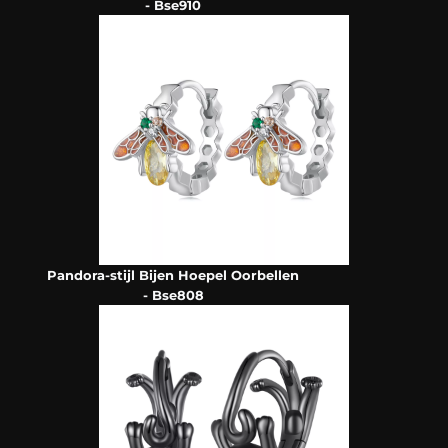
- Bse910
Pandora-stijl Bijen Hoepel Oorbellen
- Bse808