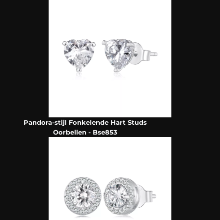
Pandora-stijl Fonkelende Hart Studs
Oorbellen - Bse853