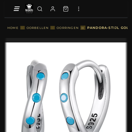
::
PANDORA-STIJL GOLF
HOME
::
OORBELLEN
::
OORRINGEN