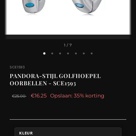
1
/ 7
SCE1593
PANDORA-STIJL GOLFHOEPEL
OORBELLEN - SCE1593
€16.25
Opslaan: 35% korting
€25.00
KLEUR