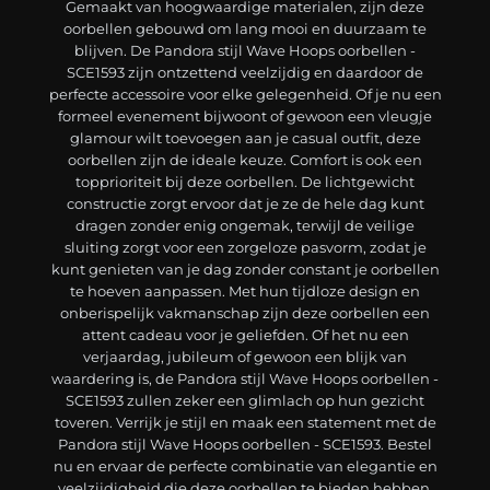
Gemaakt van hoogwaardige materialen, zijn deze
oorbellen gebouwd om lang mooi en duurzaam te
blijven. De Pandora stijl Wave Hoops oorbellen -
SCE1593 zijn ontzettend veelzijdig en daardoor de
perfecte accessoire voor elke gelegenheid. Of je nu een
formeel evenement bijwoont of gewoon een vleugje
glamour wilt toevoegen aan je casual outfit, deze
oorbellen zijn de ideale keuze. Comfort is ook een
topprioriteit bij deze oorbellen. De lichtgewicht
constructie zorgt ervoor dat je ze de hele dag kunt
dragen zonder enig ongemak, terwijl de veilige
sluiting zorgt voor een zorgeloze pasvorm, zodat je
kunt genieten van je dag zonder constant je oorbellen
te hoeven aanpassen. Met hun tijdloze design en
onberispelijk vakmanschap zijn deze oorbellen een
attent cadeau voor je geliefden. Of het nu een
verjaardag, jubileum of gewoon een blijk van
waardering is, de Pandora stijl Wave Hoops oorbellen -
SCE1593 zullen zeker een glimlach op hun gezicht
toveren. Verrijk je stijl en maak een statement met de
Pandora stijl Wave Hoops oorbellen - SCE1593. Bestel
nu en ervaar de perfecte combinatie van elegantie en
veelzijdigheid die deze oorbellen te bieden hebben.