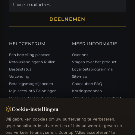
DEELNEMEN
HELPCENTRUM
MEER INFORMATIE
Een bestelling plaatsen
Over ons
Retourzendingen& Ruilen
Vragen over het product
Bestelstatus
Loyaliteitsprogramma
Verzending
Sitemap
Betalingsmogelijkheden
Cadeaubon FAQ
Mijn account& Beloningen
Kortingsbonnen
Neem contact met ons op
Afmelden voor nieuwsbrief
Cookie-instellingen
SNELLE LINKS
VOLG ONS
Wij gebruiken cookies om uw surfervaring te verbeteren,
gepersonaliseerde advertenties of inhoud weer te geven en
Nieuwe producten
ons verkeer te analyseren. Door op "Alles accepteren" te
Specials