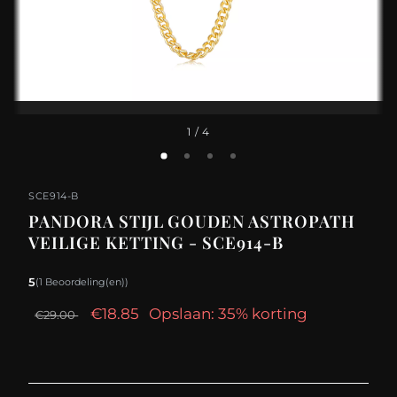
1
/ 4
SCE914-B
PANDORA STIJL GOUDEN ASTROPATH
VEILIGE KETTING - SCE914-B
5
(1 Beoordeling(en))
€18.85
Opslaan: 35% korting
€29.00