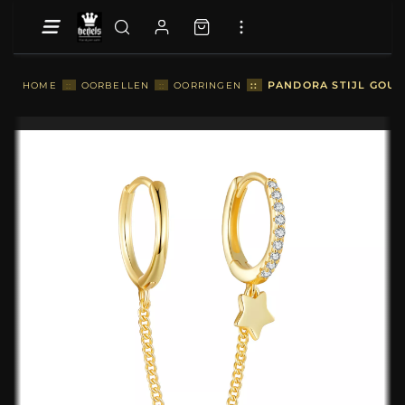
::
PANDORA STIJL GOUDE
HOME
::
OORBELLEN
::
OORRINGEN