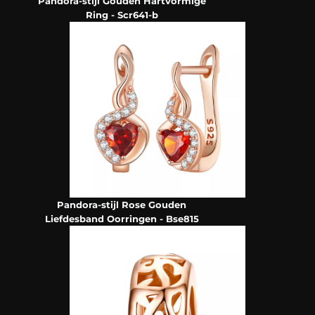
Pandora-stijl Gouden Hartvormige
Ring - Scr641-b
Pandora-stijl Rose Gouden
Liefdesband Oorringen - Bse815