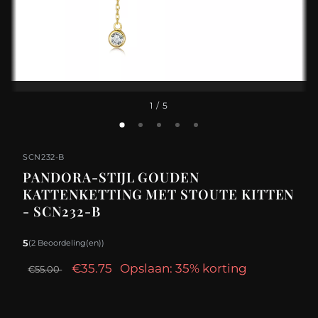
1
/ 5
SCN232-B
PANDORA-STIJL GOUDEN
KATTENKETTING MET STOUTE KITTEN
- SCN232-B
5
(2 Beoordeling(en))
€35.75
Opslaan: 35% korting
€55.00