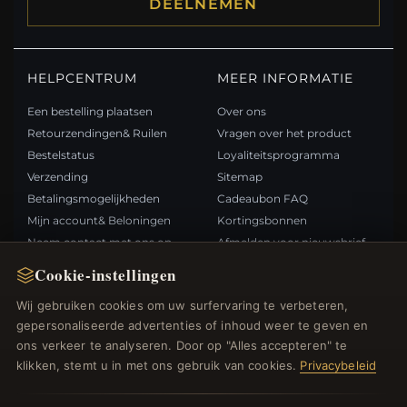
DEELNEMEN
HELPCENTRUM
MEER INFORMATIE
Een bestelling plaatsen
Over ons
Retourzendingen& Ruilen
Vragen over het product
Bestelstatus
Loyaliteitsprogramma
Verzending
Sitemap
Betalingsmogelijkheden
Cadeaubon FAQ
Mijn account& Beloningen
Kortingsbonnen
Neem contact met ons op
Afmelden voor nieuwsbrief
Cookie-instellingen
SNELLE LINKS
VOLG ONS
Wij gebruiken cookies om uw surfervaring te verbeteren,
gepersonaliseerde advertenties of inhoud weer te geven en
Nieuwe producten
ons verkeer te analyseren. Door op "Alles accepteren" te
Specials
BETAALMETHODEN
klikken, stemt u in met ons gebruik van cookies.
Privacybeleid
Blog
Beoordelingen