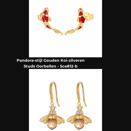
Pandora-stijl Gouden Koi-zilveren
Studs Oorbellen - Sce812-b