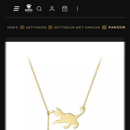
::
PANDORA-S
HOME
::
KETTINGEN
::
KETTINGEN MET HANGER