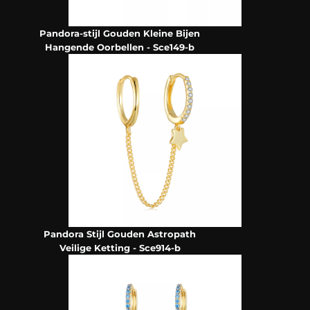
Pandora-stijl Gouden Kleine Bijen
Hangende Oorbellen - Sce149-b
Pandora Stijl Gouden Astropath
Veilige Ketting - Sce914-b