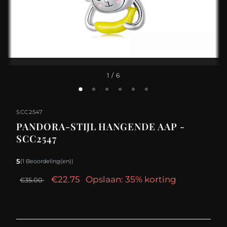
1
/ 6
SCC2547
PANDORA-STIJL HANGENDE AAP -
SCC2547
5
(1 Beoordeling(en))
€22.75
Opslaan: 35% korting
€35.00