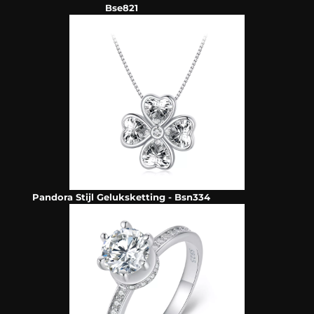
Bse821
Pandora Stijl Geluksketting - Bsn334