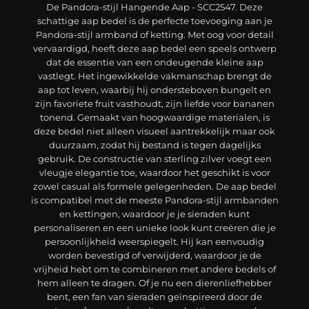
De Pandora-stijl Hangende Aap - SCC2547. Deze
schattige aap bedel is de perfecte toevoeging aan je
Pandora-stijl armband of ketting. Met oog voor detail
vervaardigd, heeft deze aap bedel een speels ontwerp
dat de essentie van een ondeugende kleine aap
vastlegt. Het ingewikkelde vakmanschap brengt de
aap tot leven, waarbij hij ondersteboven bungelt en
zijn favoriete fruit vasthoudt, zijn liefde voor bananen
tonend. Gemaakt van hoogwaardige materialen, is
deze bedel niet alleen visueel aantrekkelijk maar ook
duurzaam, zodat hij bestand is tegen dagelijks
gebruik. De constructie van sterling zilver voegt een
vleugje elegantie toe, waardoor het geschikt is voor
zowel casual als formele gelegenheden. De aap bedel
is compatibel met de meeste Pandora-stijl armbanden
en kettingen, waardoor je je sieraden kunt
personaliseren en een unieke look kunt creëren die je
persoonlijkheid weerspiegelt. Hij kan eenvoudig
worden bevestigd of verwijderd, waardoor je de
vrijheid hebt om te combineren met andere bedels of
hem alleen te dragen. Of je nu een dierenliefhebber
bent, een fan van sieraden geïnspireerd door de