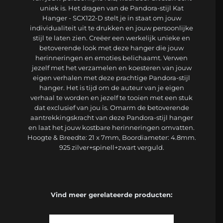
uniek is. Het dragen van de Pandora-stijl Kat
Hanger - SCX122-D stelt je in staat om jouw
individualiteit uit te drukken en jouw persoonlijke
stijl te laten zien. Creëer een werkelijk unieke en
betoverende look met deze hanger die jouw
herinneringen en emoties belichaamt. Verwen
jezelf met het verzamelen en koesteren van jouw
eigen verhalen met deze prachtige Pandora-stijl
hanger. Het is tijd om de auteur van je eigen
verhaal te worden en jezelf te tooien met een stuk
dat exclusief van jou is. Omarm de betoverende
aantrekkingskracht van deze Pandora-stijl hanger
en laat het jouw kostbare herinneringen omvatten.
Hoogte & Breedte: 21 x 7mm, Boordiameter: 4.8mm.
925 zilver+spinell+zwart verguld.
Vind meer gerelateerde producten: