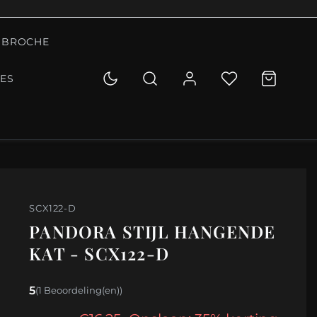
BROCHE
IES
SCX122-D
PANDORA STIJL HANGENDE
KAT - SCX122-D
5
(1 Beoordeling(en))