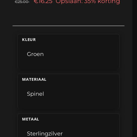
€16.25
Opslaan: 35% korting
€25.00
KLEUR
Groen
MATERIAAL
Spinel
METAAL
Sterlingzilver