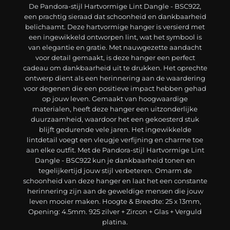
De Pandora-stijl Hartvormige Lint Dangle - BSC922,
een prachtig sieraad dat schoonheid en dankbaarheid
belichaamt. Deze hartvormige hanger is versierd met
een ingewikkeld ontworpen lint, wat het symbool is
van elegantie en gratie. Met nauwgezette aandacht
voor detail gemaakt, is deze hanger een perfect
cadeau om dankbaarheid uit te drukken. Het oprechte
ontwerp dient als een herinnering aan de waardering
voor degenen die een positieve impact hebben gehad
op jouw leven. Gemaakt van hoogwaardige
materialen, heeft deze hanger een uitzonderlijke
duurzaamheid, waardoor het een gekoesterd stuk
blijft gedurende vele jaren. Het ingewikkelde
lintdetail voegt een vleugje verfijning en charme toe
aan elke outfit. Met de Pandora-stijl Hartvormige Lint
Dangle - BSC922 kun je dankbaarheid tonen en
tegelijkertijd jouw stijl verbeteren. Omarm de
schoonheid van deze hanger en laat het een constante
herinnering zijn aan de geweldige mensen die jouw
leven mooier maken. Hoogte & Breedte: 25 x 13mm,
Opening: 4.5mm. 925 zilver + Zircon + Glas + Verguld
platina.