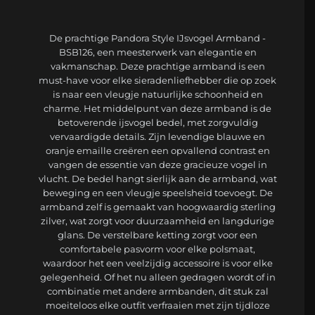
De prachtige Pandora Style IJsvogel Armband -
BSB126, een meesterwerk van elegantie en
vakmanschap. Deze prachtige armband is een
must-have voor elke sieradenliefhebber die op zoek
is naar een vleugje natuurlijke schoonheid en
charme. Het middelpunt van deze armband is de
betoverende ijsvogel bedel, met zorgvuldig
vervaardigde details. Zijn levendige blauwe en
oranje emaille creëren een opvallend contrast en
vangen de essentie van deze gracieuze vogel in
vlucht. De bedel hangt sierlijk aan de armband, wat
beweging en een vleugje speelsheid toevoegt. De
armband zelf is gemaakt van hoogwaardig sterling
zilver, wat zorgt voor duurzaamheid en langdurige
glans. De verstelbare ketting zorgt voor een
comfortabele pasvorm voor elke polsmaat,
waardoor het een veelzijdig accessoire is voor elke
gelegenheid. Of het nu alleen gedragen wordt of in
combinatie met andere armbanden, dit stuk zal
moeiteloos elke outfit verfraaien met zijn tijdloze