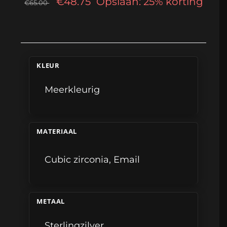
€48.75
Opslaan: 25% korting
€65.00
KLEUR
Meerkleurig
MATERIAAL
Cubic zirconia
,
Email
METAAL
Sterlingzilver