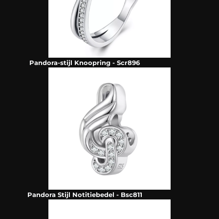
Pandora-stijl Knoopring - Scr896
Pandora Stijl Notitiebedel - Bsc811