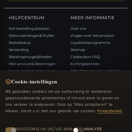
HELPCENTRUM
MEER INFORMATIE
Een bestelling plaatsen
Over ons
Retourzendingen& Ruilen
Vragen over het product
Bestelstatus
Loyaliteitsprogramma
Verzending
Sitemap
Betalingsmogelijkheden
Cadeaubon FAQ
Mijn account& Beloningen
Kortingsbonnen
Neem contact met ons op
Afmelden voor nieuwsbrief
Cookie-instellingen
SNELLE LINKS
VOLG ONS
Wij gebruiken cookies om uw surfervaring te verbeteren,
gepersonaliseerde advertenties of inhoud weer te geven en
Nieuwe producten
ons verkeer te analyseren. Door op "Alles accepteren" te
Specials
BETAALMETHODEN
klikken, stemt u in met ons gebruik van cookies.
Privacybeleid
Blog
Beoordelingen
Inloggen
NOODZAKELIJK (ALTIJD AAN)
ANALYSE