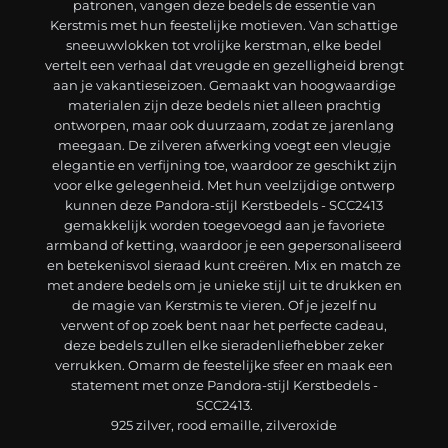
patronen, vangen deze bedels de essentie van
Kerstmis met hun feestelijke motieven. Van schattige
sneeuwvlokken tot vrolijke kerstman, elke bedel
vertelt een verhaal dat vreugde en gezelligheid brengt
aan je vakantieseizoen. Gemaakt van hoogwaardige
materialen zijn deze bedels niet alleen prachtig
ontworpen, maar ook duurzaam, zodat ze jarenlang
meegaan. De zilveren afwerking voegt een vleugje
elegantie en verfijning toe, waardoor ze geschikt zijn
voor elke gelegenheid. Met hun veelzijdige ontwerp
kunnen deze Pandora-stijl Kerstbedels - SCC2413
gemakkelijk worden toegevoegd aan je favoriete
armband of ketting, waardoor je een gepersonaliseerd
en betekenisvol sieraad kunt creëren. Mix en match ze
met andere bedels om je unieke stijl uit te drukken en
de magie van Kerstmis te vieren. Of je jezelf nu
verwent of op zoek bent naar het perfecte cadeau,
deze bedels zullen elke sieradenliefhebber zeker
verrukken. Omarm de feestelijke sfeer en maak een
statement met onze Pandora-stijl Kerstbedels -
SCC2413.
925 zilver, rood emaille, zilveroxide