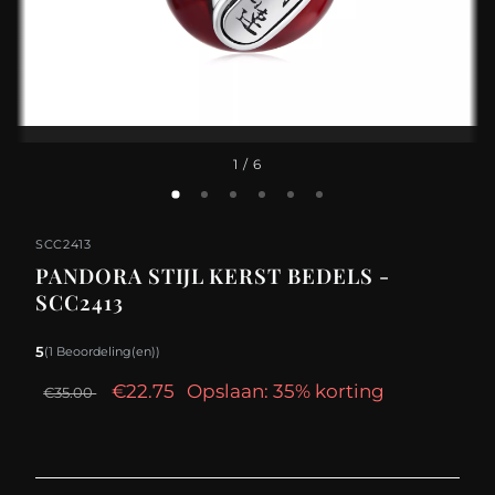
1
/ 6
SCC2413
PANDORA STIJL KERST BEDELS -
SCC2413
5
(1 Beoordeling(en))
€22.75
Opslaan: 35% korting
€35.00