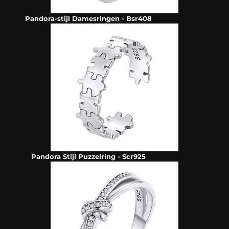
Pandora-stijl Damesringen - Bsr408
Pandora Stijl Puzzelring - Scr925