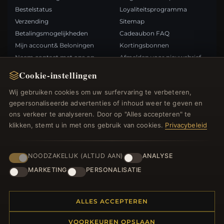
Bestelstatus
Loyaliteitsprogramma
Verzending
Sitemap
Betalingsmogelijkheden
Cadeaubon FAQ
Mijn account& Beloningen
Kortingsbonnen
Neem contact met ons op
Afmelden voor nieuwsbrief
Cookie-instellingen
SNELLE LINKS
VOLG ONS
Wij gebruiken cookies om uw surfervaring te verbeteren,
gepersonaliseerde advertenties of inhoud weer te geven en
Nieuwe producten
ons verkeer te analyseren. Door op "Alles accepteren" te
Specials
BETAALMETHODEN
klikken, stemt u in met ons gebruik van cookies.
Privacybeleid
Blog
Beoordelingen
Inloggen
NOODZAKELIJK (ALTIJD AAN)
ANALYSE
MARKETING
PERSONALISATIE
ALLES ACCEPTEREN
© 2012–2026
. Alle rechten
Bedelsoutlet.nl
VOORKEUREN OPSLAAN