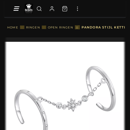
::
PANDORA STIJL KETTING
HOME
::
RINGEN
::
OPEN RINGEN