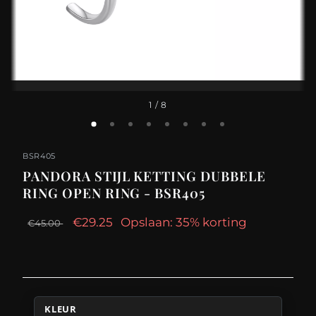
1
/ 8
BSR405
PANDORA STIJL KETTING DUBBELE
RING OPEN RING - BSR405
€29.25
Opslaan: 35% korting
€45.00
KLEUR