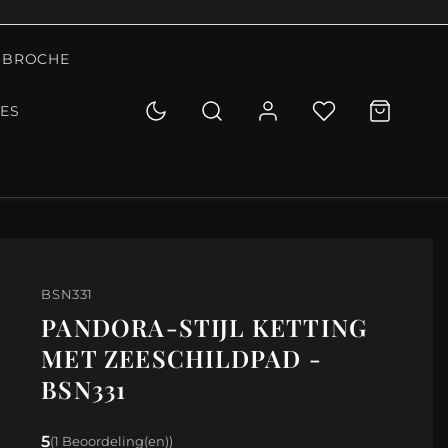
BROCHE
IES
BSN331
PANDORA-STIJL KETTING
MET ZEESCHILDPAD -
BSN331
5
(1 Beoordeling(en))