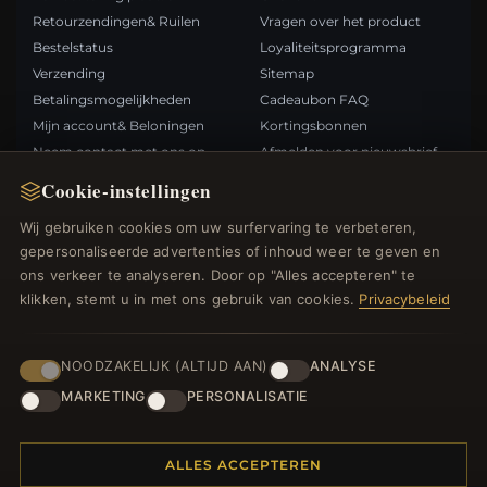
Retourzendingen& Ruilen
Vragen over het product
Bestelstatus
Loyaliteitsprogramma
Verzending
Sitemap
Betalingsmogelijkheden
Cadeaubon FAQ
Mijn account& Beloningen
Kortingsbonnen
Neem contact met ons op
Afmelden voor nieuwsbrief
Cookie-instellingen
SNELLE LINKS
VOLG ONS
Wij gebruiken cookies om uw surfervaring te verbeteren,
gepersonaliseerde advertenties of inhoud weer te geven en
Nieuwe producten
ons verkeer te analyseren. Door op "Alles accepteren" te
Specials
BETAALMETHODEN
klikken, stemt u in met ons gebruik van cookies.
Privacybeleid
Blog
Beoordelingen
Inloggen
NOODZAKELIJK (ALTIJD AAN)
ANALYSE
MARKETING
PERSONALISATIE
ALLES ACCEPTEREN