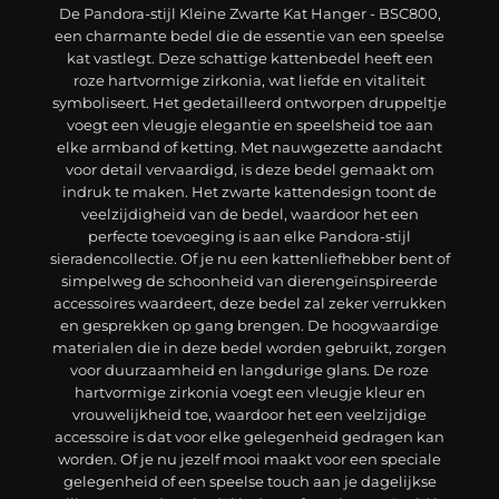
De Pandora-stijl Kleine Zwarte Kat Hanger - BSC800,
een charmante bedel die de essentie van een speelse
kat vastlegt. Deze schattige kattenbedel heeft een
roze hartvormige zirkonia, wat liefde en vitaliteit
symboliseert. Het gedetailleerd ontworpen druppeltje
voegt een vleugje elegantie en speelsheid toe aan
elke armband of ketting. Met nauwgezette aandacht
voor detail vervaardigd, is deze bedel gemaakt om
indruk te maken. Het zwarte kattendesign toont de
veelzijdigheid van de bedel, waardoor het een
perfecte toevoeging is aan elke Pandora-stijl
sieradencollectie. Of je nu een kattenliefhebber bent of
simpelweg de schoonheid van dierengeïnspireerde
accessoires waardeert, deze bedel zal zeker verrukken
en gesprekken op gang brengen. De hoogwaardige
materialen die in deze bedel worden gebruikt, zorgen
voor duurzaamheid en langdurige glans. De roze
hartvormige zirkonia voegt een vleugje kleur en
vrouwelijkheid toe, waardoor het een veelzijdige
accessoire is dat voor elke gelegenheid gedragen kan
worden. Of je nu jezelf mooi maakt voor een speciale
gelegenheid of een speelse touch aan je dagelijkse