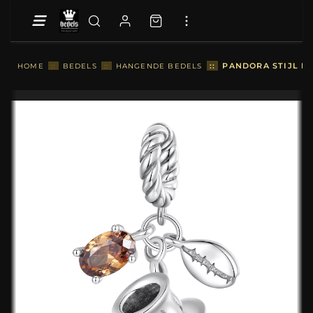
::
PANDORA STIJL KO
HOME
::
BEDELS
::
HANGENDE BEDELS