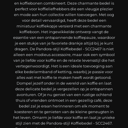
en koffiebonen combineert. Deze charmante bedel is
perfect voor koffieliefhebbers die een vleugje plezier
en mode aan hun collectie willen toevoegen. Met oog
voor detail vervaardigd, heeft deze bedel een
miniatuur koffiekopje versierd met een charmante
koffieboon. Het ingewikkelde ontwerp vangt de
essentie van een ontspannende koffiepauze, waardoor
je een stukje van je favoriete drankje altijd bij je kunt
dragen. De Pandora-stijl Koffiebedel - SCC2467 is niet
alleen een modieus accessoire, maar ook een symbool
van je liefde voor koffie en de relaxte levensstijl die het
vertegenwoordigt. Het is een ideale toevoeging aan
elke bedelarmband of ketting, waarbij je passie voor
alles wat met koffie te maken heeft wordt getoond.
Dompel jezelf onder in de wereld van koffie en laat
deze delicate bedel je vergezellen op je ontspannen
avonturen. Of je nu geniet van een rustige ochtend
thuis of vrienden ontmoet in een gezellig café, deze
bedel zal je eraan herinneren om elk moment te
koesteren en te genieten van de kleine geneugten in
het leven. Omarm je liefde voor koffie en laat je unieke
stijl zien met de Pandora-stijl Koffiebedel - SCC2467.