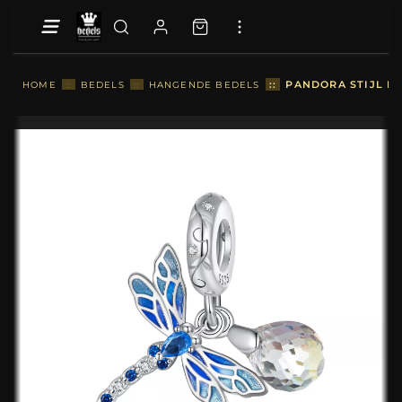
::
PANDORA STIJL LI
HOME
::
BEDELS
::
HANGENDE BEDELS