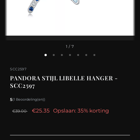
1
/ 7
SCC2597
PANDORA STIJL LIBELLE HANGER -
SCC2597
5
(1 Beoordeling(en))
€25.35
Opslaan: 35% korting
€39.00